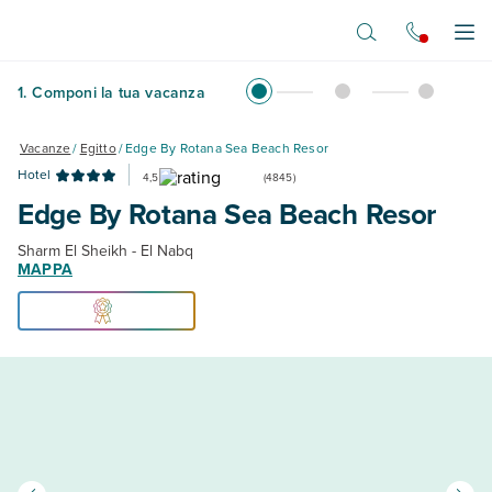
Vai al contenuto principale
Apr
1
.
Componi la tua vacanza
Vacanze
/
Egitto
/
Edge By Rotana Sea Beach Resor
Hotel
4,5
(
4845
)
Edge By Rotana Sea Beach Resor
Sharm El Sheikh - El Nabq
MAPPA