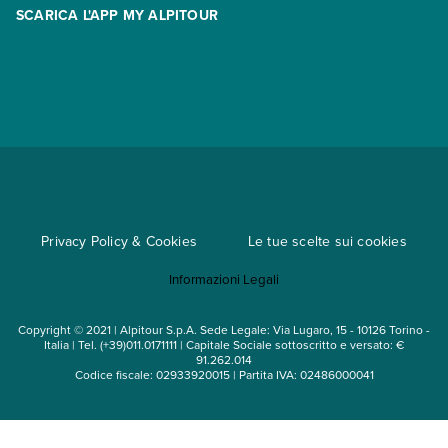
Racconti
SCARICA L'APP MY ALPITOUR
Assicurazioni
Condizioni generali di contratto
Partnership
App My Alpitour World
Documenti per l'espatrio
Parti e Riparti
Convenzioni
Trova un'agenzia
Viaggi di gruppo
Metodi di pagamento
Regole per viaggiare
Cataloghi
Privacy Policy & Cookies
Le tue scelte sui cookies
Mappa del sito
Informazioni Legali
Noleggio auto
Copyright © 2021 | Alpitour S.p.A. Sede Legale: Via Lugaro, 15 - 10126 Torino -
Italia | Tel. (+39)011.0171111 | Capitale Sociale sottoscritto e versato: €
91.262.014
Codice fiscale: 02933920015 | Partita IVA: 02486000041