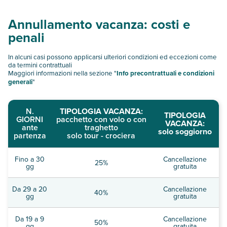
Annullamento vacanza: costi e
penali
In alcuni casi possono applicarsi ulteriori condizioni ed eccezioni come
da termini contrattuali
Maggiori informazioni nella sezione "
Info precontrattuali e condizioni
generali
"
N.
TIPOLOGIA VACANZA:
TIPOLOGIA
GIORNI
pacchetto con volo o con
VACANZA:
ante
traghetto
solo soggiorno
partenza
solo tour - crociera
Fino a 30
Cancellazione
25%
gg
gratuita
Da 29 a 20
Cancellazione
40%
gg
gratuita
Da 19 a 9
Cancellazione
50%
gg
gratuita