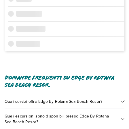
Domande frequenti su Edge By Rotana
Sea Beach Resor
Quali servizi offre Edge By Rotana Sea Beach Resor?
Edge By Rotana Sea Beach Resor offre diversi servizi inclusi
Quali escursioni sono disponibili presso Edge By Rotana
o a pagamento tra cui: aria condizionata, tv satellitare,
Sea Beach Resor?
asciugacapelli, cassetta di sicurezza in camera, wi-fi in aree
comuni.