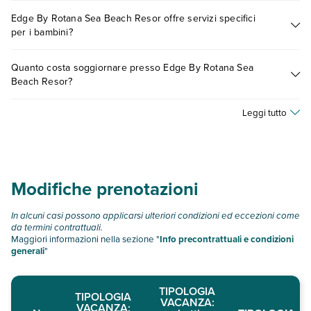
Tante sono le escursioni che potrai vivere soggiornando
Scopri tutti i dettagli nel paragrafo dedicato "
Info e
Edge By Rotana Sea Beach Resor offre servizi specifici
presso Edge By Rotana Sea Beach Resor. Scoprile tutte nella
descrizione
".
per i bambini?
sezione dedicata
o contatta il call center chiamando il numero
0721.17231 o
prenotando un appuntamento
.
Sì, Edge By Rotana Sea Beach Resor offre
diversi servizi per
Quanto costa soggiornare presso Edge By Rotana Sea
bambini
, inclusi o a pagamento, tra cui: piscina con zona per
Beach Resor?
bambini.
Scopri maggiori dettagli nel paragrafo dedicato "
Info e
I prezzi di Edge By Rotana Sea Beach Resor possono variare
descrizione
".
Leggi tutto
in base a vari fattori (per es. date, condizioni dell'hotel, ecc).
Per consultare i prezzi, compila il motore di ricerca e scegli
quando partire.
Modifiche prenotazioni
In alcuni casi possono applicarsi ulteriori condizioni ed eccezioni come
da termini contrattuali.
Maggiori informazioni nella sezione "
Info precontrattuali e condizioni
generali
"
TIPOLOGIA
TIPOLOGIA
VACANZA:
VACANZA: