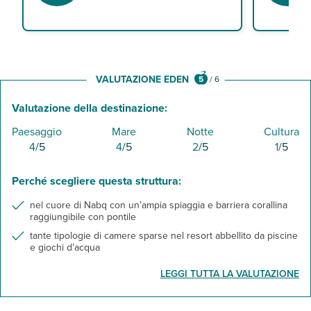
VALUTAZIONE EDEN
5
/
6
Valutazione della destinazione:
Paesaggio
Mare
Notte
Cultura
4
/5
4
/5
2
/5
1
/5
Perché scegliere questa struttura:
nel cuore di Nabq con un’ampia spiaggia e barriera corallina
raggiungibile con pontile
tante tipologie di camere sparse nel resort abbellito da piscine
e giochi d’acqua
LEGGI TUTTA LA VALUTAZIONE