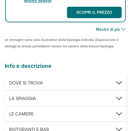
Mostra dettagli
SCOPRI IL PREZZO
Mostra di più
Le immagini sono solo illustrative della tipologia indicata. Disposizione e
dettagli di arredo potrebbero variare tra camere della stessa tipologia.
Info e descrizione
DOVE SI TROVA
Nabq, direttamente sulla spiaggia, a 2 km dal centro commerciale
LA SPIAGGIA
di sabbia e corallo, attrezzata con ombrelloni, lettini e teli mare 
LE CAMERE
470 camere (37m², max 3 adulti) disposte su 3 piani, con servizi pri
RISTORANTI E BAR