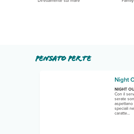
Direttamente sul mare
Famil
Pensato per te
Night 
NIGHT OU
Con il ser
serate so
aspettano 
speciali ne
caratte...