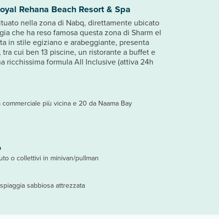
Royal Rehana Beach Resort & Spa
ituato nella zona di Nabq, direttamente ubicato
ggia che ha reso famosa questa zona di Sharm el
ta in stile egiziano e arabeggiante, presenta
 tra cui ben 13 piscine, un ristorante a buffet e
na ricchissima formula All Inclusive (attiva 24h
a commerciale più vicina e 20 da Naama Bay
o
auto o collettivi in minivan/pullman
 spiaggia sabbiosa attrezzata