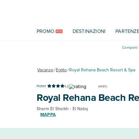
Vai al contenuto principale
PROMO
DESTINAZIONI
PARTENZ
NEW
Componi l
Vacanze
/
Egitto
/
Royal Rehana Beach Resort & Spa
Hotel
4,3
(
4497
)
Royal Rehana Beach Re
Sharm El Sheikh - El Nabq
MAPPA