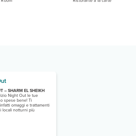
y Room
Ristorante à la carte
Out
T – SHARM EL SHEIKH
vizio Night Out le tue
no spese bene! Ti
infatti omaggi e trattamenti
i locali notturni più