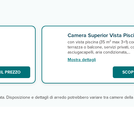
Camera Superior Vista Pisc
con vista piscina (35 m² max 3+1) co
terrazza o balcone, servizi privati, c
asciugacapelli, aria condizionata,
i,
telefono, tv satellitare con canali itali
Mostra dettagli
minifrigo, e cassetta di sicurezza e
connessione wi-fi gratuita. A
IL PREZZO
SCOPR
pagamento, minibar.
cata. Disposizione e dettagli di arredo potrebbero variare tra camere della 