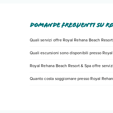
Domande frequenti su Ro
Quali servizi offre Royal Rehana Beach Resort
Royal Rehana Beach Resort & Spa offre diversi serv
Quali escursioni sono disponibili presso Roy
aree comuni.
Scopri tutti i dettagli nel paragrafo dedicato "
Inf
Tante sono le escursioni che potrai vivere sog
Royal Rehana Beach Resort & Spa offre servizi 
chiamando il numero 0721.17231 o
prenotando u
Sì, Royal Rehana Beach Resort & Spa offre
dive
Quanto costa soggiornare presso Royal Rehan
Scopri maggiori dettagli nel paragrafo dedicato "
I prezzi di Royal Rehana Beach Resort & Spa posson
ricerca e scegli quando partire.