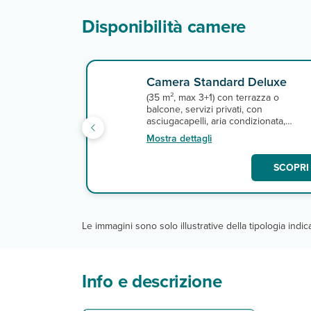
Disponibilità camere
Camera Standard Deluxe
(35 m², max 3+1) con terrazza o
balcone, servizi privati, con
asciugacapelli, aria condizionata,
telefono, tv satellitare con canali italian
Mostra dettagli
minifrigo, e cassetta di sicurezza e
connessione wi-fi gratuita. A
SCOPRI 
pagamento, minibar.
Le immagini sono solo illustrative della tipologia indi
Info e descrizione