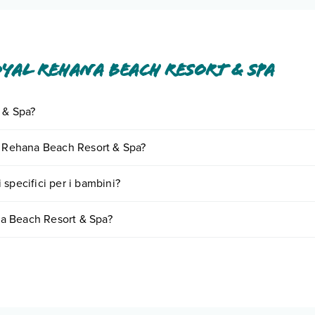
yal Rehana Beach Resort & Spa
 & Spa?
izi inclusi o a pagamento tra cui: aria condizionata, tv satellitare, asc
al Rehana Beach Resort & Spa?
o e descrizione
".
giornando presso Royal Rehana Beach Resort & Spa. Scoprile tutte nel
specifici per i bambini?
n appuntamento
.
rsi servizi per bambini
, inclusi o a pagamento, tra cui: piscina per bam
a Beach Resort & Spa?
Info e descrizione
".
o variare in base a vari fattori (per es. date, condizioni dell'hotel, ec