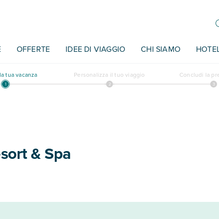
E
OFFERTE
IDEE DI VIAGGIO
CHI SIAMO
HOTE
a tua vacanza
Personalizza il tuo viaggio
Concludi la p
sort & Spa