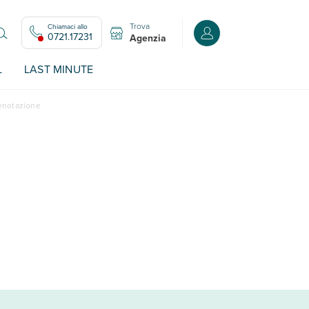
Trova
Chiamaci allo
Accedi o registrati all
0721.17231
Agenzia
L
LAST MINUTE
renotazione