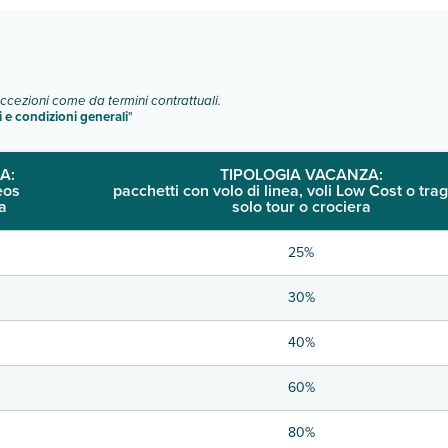
eccezioni come da termini contrattuali.
i e condizioni generali
"
A:
TIPOLOGIA VACANZA:
eos
pacchetti con volo di linea, voli Low Cost o trag
a
solo tour o crociera
25%
30%
40%
60%
80%