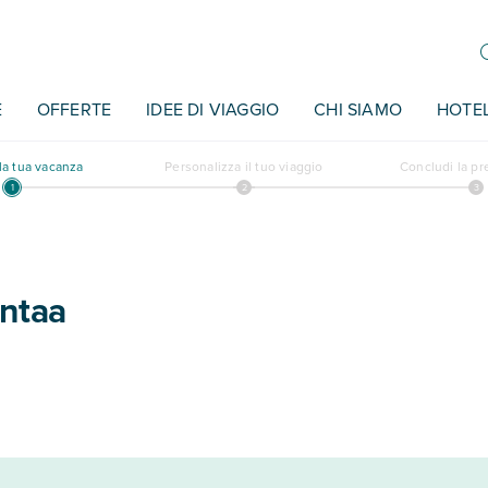
E
OFFERTE
IDEE DI VIAGGIO
CHI SIAMO
HOTE
a tua vacanza
Personalizza il tuo viaggio
Concludi la p
antaa