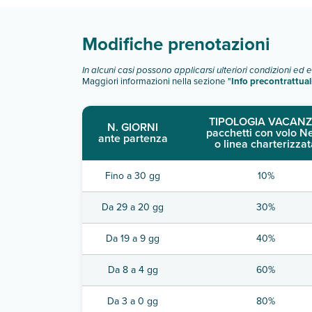
Modifiche prenotazioni
In alcuni casi possono applicarsi ulteriori condizioni ed 
Maggiori informazioni nella sezione "
Info precontrattual
TIPOLOGIA VACANZ
N. GIORNI
pacchetti con volo N
ante partenza
o linea charterizzat
Fino a 30 gg
10%
Da 29 a 20 gg
30%
Da 19 a 9 gg
40%
Da 8 a 4 gg
60%
Da 3 a 0 gg
80%