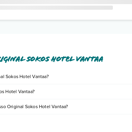
iginal Sokos Hotel Vantaa
nal Sokos Hotel Vantaa?
iornando presso Original Sokos Hotel Vantaa. Scoprile tutte nella
sezio
os Hotel Vantaa?
nto
.
iare in base a vari fattori (per es. date, condizioni dell'hotel, ecc). Pe
esso Original Sokos Hotel Vantaa?
tipologie di camere:
o e descrizione
".