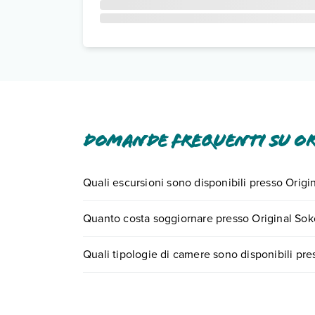
Domande frequenti su Or
Quali escursioni sono disponibili presso Origi
Tante sono le escursioni che potrai vivere sogg
Quanto costa soggiornare presso Original Sok
numero 0721.17231 o
prenotando un appuntame
I prezzi di Original Sokos Hotel Vantaa possono var
Quali tipologie di camere sono disponibili pr
scegli quando partire.
Original Sokos Hotel Vantaa dispone di diverse 
Scopri tutti i dettagli nel paragrafo dedicato "
Inf