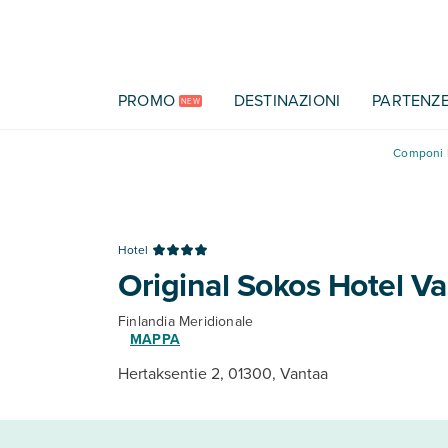
Vai al contenuto principale
PROMO
DESTINAZIONI
PARTENZ
NEW
Componi l
Hotel
Original Sokos Hotel V
Finlandia Meridionale
MAPPA
Hertaksentie 2, 01300, Vantaa