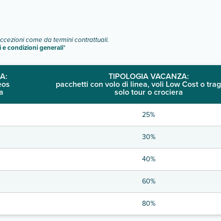
eccezioni come da termini contrattuali.
i e condizioni generali
"
A:
TIPOLOGIA VACANZA:
eos
pacchetti con volo di linea, voli Low Cost o trag
a
solo tour o crociera
25%
30%
40%
60%
80%