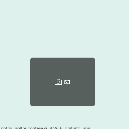
63
potrai inoltre contare su il Wi-Fi gratuito, una