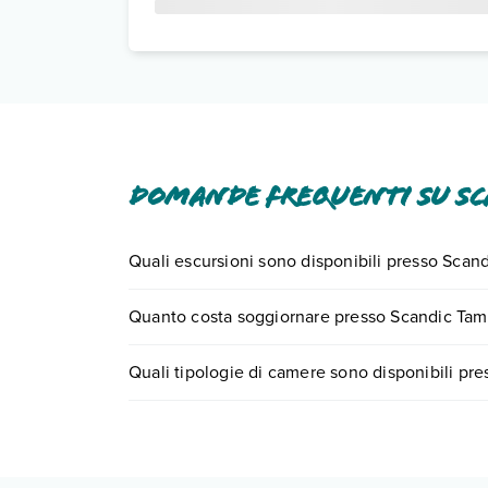
Domande frequenti su Sc
Quali escursioni sono disponibili presso Scan
Tante sono le escursioni che potrai vivere sogg
Quanto costa soggiornare presso Scandic Tam
0721.17231 o
prenotando un appuntamento
.
I prezzi di Scandic Tampere City possono variare i
Quali tipologie di camere sono disponibili pr
quando partire.
Scandic Tampere City dispone di diverse tipolog
Scopri tutti i dettagli nel paragrafo dedicato "
Inf