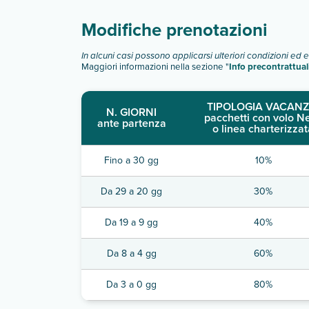
Modifiche prenotazioni
In alcuni casi possono applicarsi ulteriori condizioni ed 
Maggiori informazioni nella sezione "
Info precontrattual
TIPOLOGIA VACANZ
N. GIORNI
pacchetti con volo N
ante partenza
o linea charterizzat
Fino a 30 gg
10%
Da 29 a 20 gg
30%
Da 19 a 9 gg
40%
Da 8 a 4 gg
60%
Da 3 a 0 gg
80%