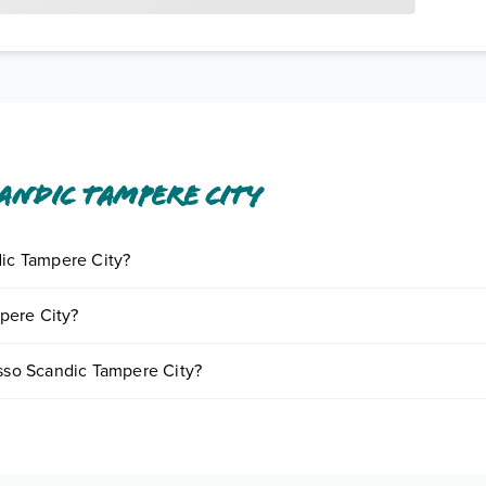
andic Tampere City
dic Tampere City?
iornando presso Scandic Tampere City. Scoprile tutte nella
sezione ded
pere City?
n base a vari fattori (per es. date, condizioni dell'hotel, ecc). Per consu
esso Scandic Tampere City?
ie di camere:
o e descrizione
".