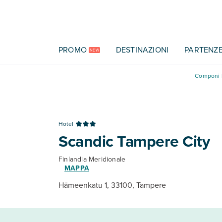
Vai al contenuto principale
PROMO
DESTINAZIONI
PARTENZ
NEW
Componi l
Hotel
Scandic Tampere City
Finlandia Meridionale
MAPPA
Hämeenkatu 1, 33100, Tampere