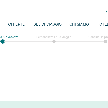
E
OFFERTE
IDEE DI VIAGGIO
CHI SIAMO
HOTE
a tua vacanza
Personalizza il tuo viaggio
Concludi la p