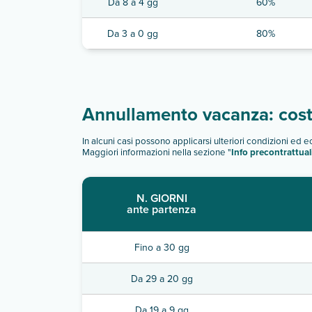
Da 8 a 4 gg
60%
Da 3 a 0 gg
80%
Annullamento vacanza: costi
In alcuni casi possono applicarsi ulteriori condizioni ed 
Maggiori informazioni nella sezione "
Info precontrattual
N. GIORNI
ante partenza
Fino a 30 gg
Da 29 a 20 gg
Da 19 a 9 gg