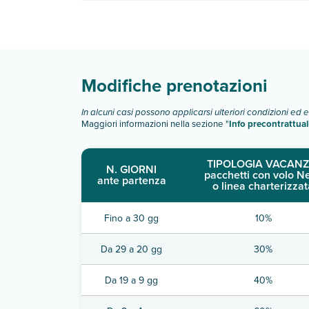
dispone di diverse tipologie di camere:
Scopri tutti i dettagli nel paragrafo dedicato "
Inf
Modifiche prenotazioni
In alcuni casi possono applicarsi ulteriori condizioni ed 
Maggiori informazioni nella sezione "
Info precontrattual
TIPOLOGIA VACANZ
N. GIORNI
pacchetti con volo N
ante partenza
o linea charterizzat
Fino a 30 gg
10%
Da 29 a 20 gg
30%
Da 19 a 9 gg
40%