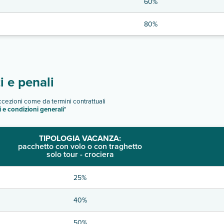
60%
80%
 e penali
eccezioni come da termini contrattuali
i e condizioni generali
"
TIPOLOGIA VACANZA:
pacchetto con volo o con traghetto
solo tour - crociera
25%
40%
50%