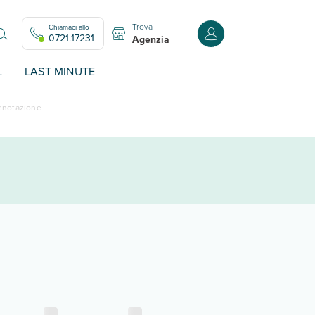
Trova
Chiamaci allo
Accedi o registrati all
0721.17231
Agenzia
L
LAST MINUTE
renotazione