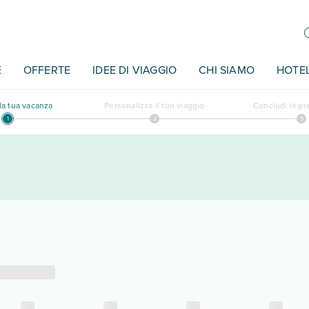
E
OFFERTE
IDEE DI VIAGGIO
CHI SIAMO
HOTE
a tua vacanza
Personalizza il tuo viaggio
Concludi la p