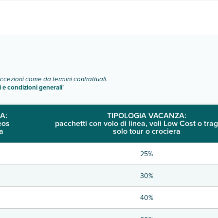
o e descrizione
".
eccezioni come da termini contrattuali.
i e condizioni generali
"
A:
TIPOLOGIA VACANZA:
eos
pacchetti con volo di linea, voli Low Cost o trag
a
solo tour o crociera
25%
30%
40%