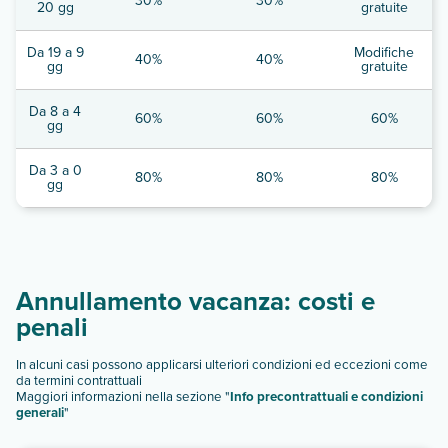
30%
30%
20 gg
gratuite
Da 19 a 9
Modifiche
40%
40%
gg
gratuite
Da 8 a 4
60%
60%
60%
gg
Da 3 a 0
80%
80%
80%
gg
Annullamento vacanza: costi e
penali
In alcuni casi possono applicarsi ulteriori condizioni ed eccezioni come
da termini contrattuali
Maggiori informazioni nella sezione "
Info precontrattuali e condizioni
generali
"