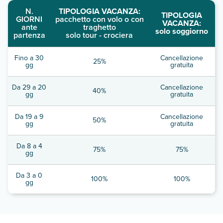
N.
TIPOLOGIA VACANZA:
TIPOLOGIA
GIORNI
pacchetto con volo o con
VACANZA:
ante
traghetto
solo soggiorno
partenza
solo tour - crociera
Fino a 30
Cancellazione
25%
gg
gratuita
Da 29 a 20
Cancellazione
40%
gg
gratuita
Da 19 a 9
Cancellazione
50%
gg
gratuita
Da 8 a 4
75%
75%
gg
Da 3 a 0
100%
100%
gg