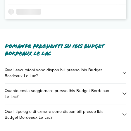
Domande frequenti su Ibis Budget
Bordeaux Le Lac
Quali escursioni sono disponibili presso Ibis Budget
Bordeaux Le Lac?
Tante sono le escursioni che potrai vivere soggiornando
Quanto costa soggiornare presso Ibis Budget Bordeaux
presso Ibis Budget Bordeaux Le Lac. Scoprile tutte nella
Le Lac?
sezione dedicata
o contatta il call center chiamando il numero
0721.17231 o
prenotando un appuntamento
.
I prezzi di Ibis Budget Bordeaux Le Lac possono variare in
Quali tipologie di camere sono disponibili presso Ibis
base a vari fattori (per es. date, condizioni dell'hotel, ecc). Per
Budget Bordeaux Le Lac?
consultare i prezzi, compila il motore di ricerca e scegli
quando partire.
Ibis Budget Bordeaux Le Lac dispone di diverse tipologie di