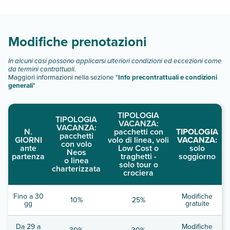
camere:
Scopri tutti i dettagli nel paragrafo dedicato "
Info e
descrizione
".
Modifiche prenotazioni
In alcuni casi possono applicarsi ulteriori condizioni ed eccezioni come
da termini contrattuali.
Maggiori informazioni nella sezione "
Info precontrattuali e condizioni
generali
"
TIPOLOGIA
TIPOLOGIA
VACANZA:
VACANZA:
N.
pacchetti con
TIPOLOGIA
pacchetti
GIORNI
volo di linea, voli
VACANZA:
con volo
ante
Low Cost o
solo
Neos
partenza
traghetti -
soggiorno
o linea
solo tour o
charterizzata
crociera
Fino a 30
Modifiche
10%
25%
gg
gratuite
Da 29 a
Modifiche