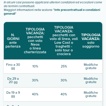
In alcuni casi possono applicarsi ulteriori condizioni ed eccezioni come
da termini contrattuali.
Maggiori informazioni nella sezione "
Info precontrattuali e condizioni
generali
"
TIPOLOGIA
TIPOLOGIA
VACANZA:
VACANZA:
N.
pacchetti con
TIPOLOGIA
pacchetti
GIORNI
volo di linea, voli
VACANZA:
con volo
ante
Low Cost o
solo
Neos
partenza
traghetti -
soggiorno
o linea
solo tour o
charterizzata
crociera
Fino a 30
Modifiche
10%
25%
gg
gratuite
Da 29 a
Modifiche
30%
30%
20 gg
gratuite
Da 19 a 9
Modifiche
40%
40%
gg
gratuite