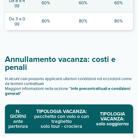
Da 8 a 4
60%
60%
60%
gg
Da 3 a 0
80%
80%
80%
gg
Annullamento vacanza: costi e
penali
In alcuni casi possono applicarsi ulteriori condizioni ed eccezioni come
da termini contrattuali
Maggiori informazioni nella sezione "
Info precontrattuali e condizioni
generali
"
N.
TIPOLOGIA VACANZA:
TIPOLOGIA
GIORNI
pacchetto con volo o con
VACANZA:
ante
traghetto
solo soggiorno
partenza
solo tour - crociera