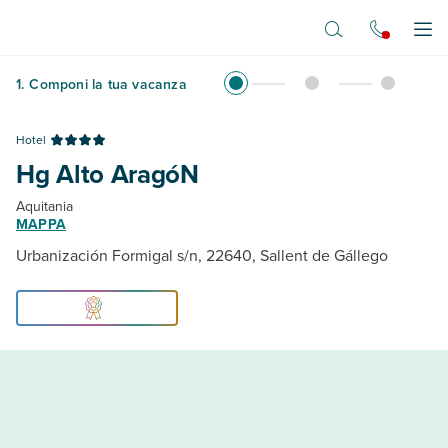
Vai al contenuto principale
Apr
1
.
Componi la tua vacanza
Hotel
Hg Alto AragóN
Aquitania
MAPPA
Urbanización Formigal s/n, 22640, Sallent de Gállego