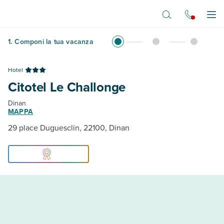
Vai al contenuto principale
Apr
1
.
Componi la tua vacanza
Hotel
Citotel Le Challonge
Dinan
MAPPA
29 place Duguesclin, 22100, Dinan