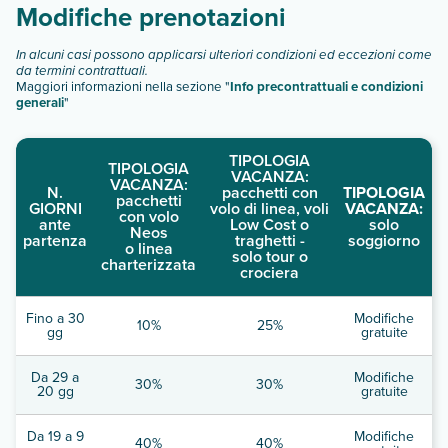
Modifiche prenotazioni
In alcuni casi possono applicarsi ulteriori condizioni ed eccezioni come
da termini contrattuali.
Maggiori informazioni nella sezione "
Info precontrattuali e condizioni
generali
"
TIPOLOGIA
TIPOLOGIA
VACANZA:
VACANZA:
N.
pacchetti con
TIPOLOGIA
pacchetti
GIORNI
volo di linea, voli
VACANZA:
con volo
ante
Low Cost o
solo
Neos
partenza
traghetti -
soggiorno
o linea
solo tour o
charterizzata
crociera
Fino a 30
Modifiche
10%
25%
gg
gratuite
Da 29 a
Modifiche
30%
30%
20 gg
gratuite
Da 19 a 9
Modifiche
40%
40%