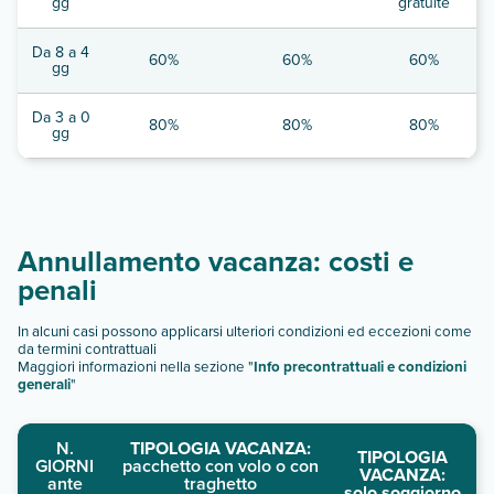
gg
gratuite
Da 8 a 4
60%
60%
60%
gg
Da 3 a 0
80%
80%
80%
gg
Annullamento vacanza: costi e
penali
In alcuni casi possono applicarsi ulteriori condizioni ed eccezioni come
da termini contrattuali
Maggiori informazioni nella sezione "
Info precontrattuali e condizioni
generali
"
N.
TIPOLOGIA VACANZA:
TIPOLOGIA
GIORNI
pacchetto con volo o con
VACANZA:
ante
traghetto
solo soggiorno