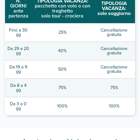
N.
TIPOLOGIA VACANZA:
TIPOLOGIA
GIORNI
pacchetto con volo o con
VACANZA:
ante
traghetto
solo soggiorno
partenza
solo tour - crociera
Fino a 30
Cancellazione
25%
gg
gratuita
Da 29 a 20
Cancellazione
40%
gg
gratuita
Da 19 a 9
Cancellazione
50%
gg
gratuita
Da 8 a 4
75%
75%
gg
Da 3 a 0
100%
100%
gg