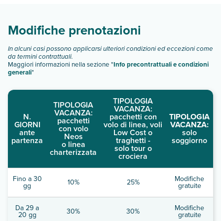
Scopri tutti i dettagli nel paragrafo dedicato "
Info e
descrizione
".
Modifiche prenotazioni
In alcuni casi possono applicarsi ulteriori condizioni ed eccezioni come
da termini contrattuali.
Maggiori informazioni nella sezione "
Info precontrattuali e condizioni
generali
"
TIPOLOGIA
TIPOLOGIA
VACANZA:
VACANZA:
N.
pacchetti con
TIPOLOGIA
pacchetti
GIORNI
volo di linea, voli
VACANZA:
con volo
ante
Low Cost o
solo
Neos
partenza
traghetti -
soggiorno
o linea
solo tour o
charterizzata
crociera
Fino a 30
Modifiche
10%
25%
gg
gratuite
Da 29 a
Modifiche
30%
30%
20 gg
gratuite