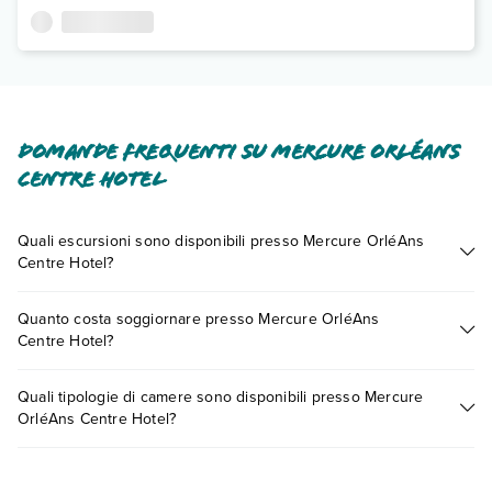
Domande frequenti su Mercure OrléAns
Centre Hotel
Quali escursioni sono disponibili presso Mercure OrléAns
Centre Hotel?
Tante sono le escursioni che potrai vivere soggiornando
Quanto costa soggiornare presso Mercure OrléAns
presso Mercure OrléAns Centre Hotel. Scoprile tutte nella
Centre Hotel?
sezione dedicata
o contatta il call center chiamando il numero
0721.17231 o
prenotando un appuntamento
.
I prezzi di Mercure OrléAns Centre Hotel possono variare in
Quali tipologie di camere sono disponibili presso Mercure
base a vari fattori (per es. date, condizioni dell'hotel, ecc). Per
OrléAns Centre Hotel?
consultare i prezzi, compila il motore di ricerca e scegli
quando partire.
Mercure OrléAns Centre Hotel dispone di diverse tipologie di
camere: