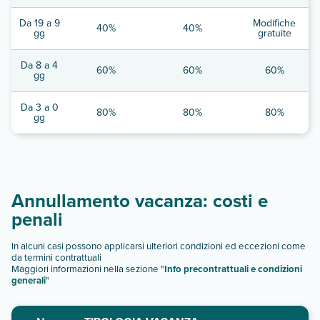
Da 19 a 9
Modifiche
40%
40%
gg
gratuite
Da 8 a 4
60%
60%
60%
gg
Da 3 a 0
80%
80%
80%
gg
Annullamento vacanza: costi e
penali
In alcuni casi possono applicarsi ulteriori condizioni ed eccezioni come
da termini contrattuali
Maggiori informazioni nella sezione "
Info precontrattuali e condizioni
generali
"