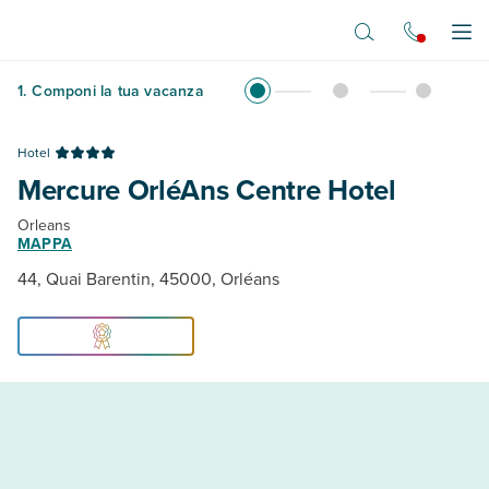
Vai al contenuto principale
Apr
1
.
Componi la tua vacanza
Hotel
Mercure OrléAns Centre Hotel
Orleans
MAPPA
44, Quai Barentin, 45000, Orléans