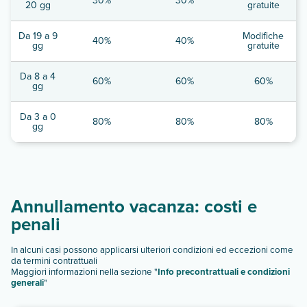
30%
30%
20 gg
gratuite
Da 19 a 9
Modifiche
40%
40%
gg
gratuite
Da 8 a 4
60%
60%
60%
gg
Da 3 a 0
80%
80%
80%
gg
Annullamento vacanza: costi e
penali
In alcuni casi possono applicarsi ulteriori condizioni ed eccezioni come
da termini contrattuali
Maggiori informazioni nella sezione "
Info precontrattuali e condizioni
generali
"