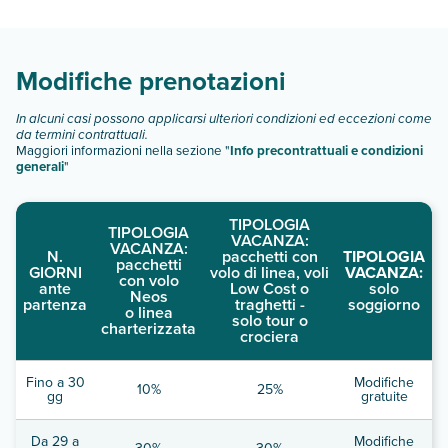
camere:
Scopri tutti i dettagli nel paragrafo dedicato "
Info e
descrizione
".
Modifiche prenotazioni
In alcuni casi possono applicarsi ulteriori condizioni ed eccezioni come
da termini contrattuali.
Maggiori informazioni nella sezione "
Info precontrattuali e condizioni
generali
"
TIPOLOGIA
TIPOLOGIA
VACANZA:
VACANZA:
N.
pacchetti con
TIPOLOGIA
pacchetti
GIORNI
volo di linea, voli
VACANZA:
con volo
ante
Low Cost o
solo
Neos
partenza
traghetti -
soggiorno
o linea
solo tour o
charterizzata
crociera
Fino a 30
Modifiche
10%
25%
gg
gratuite
Da 29 a
Modifiche