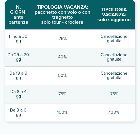
N.
TIPOLOGIA VACANZA:
TIPOLOGIA
GIORNI
pacchetto con volo o con
VACANZA:
ante
traghetto
solo soggiorno
partenza
solo tour - crociera
Fino a 30
Cancellazione
25%
gg
gratuita
Da 29 a 20
Cancellazione
40%
gg
gratuita
Da 19 a 9
Cancellazione
50%
gg
gratuita
Da 8 a 4
75%
75%
gg
Da 3 a 0
100%
100%
gg