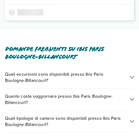
Domande frequenti su Ibis Paris
Boulogne-Billancourt
Quali escursioni sono disponibili presso Ibis Paris
Boulogne-Billancourt?
Tante sono le escursioni che potrai vivere soggiornando
Quanto costa soggiornare presso Ibis Paris Boulogne-
presso Ibis Paris Boulogne-Billancourt. Scoprile tutte nella
Billancourt?
sezione dedicata
o contatta il call center chiamando il numero
0721.17231 o
prenotando un appuntamento
.
I prezzi di Ibis Paris Boulogne-Billancourt possono variare in
Quali tipologie di camere sono disponibili presso Ibis Paris
base a vari fattori (per es. date, condizioni dell'hotel, ecc). Per
Boulogne-Billancourt?
consultare i prezzi, compila il motore di ricerca e scegli
quando partire.
Ibis Paris Boulogne-Billancourt dispone di diverse tipologie di