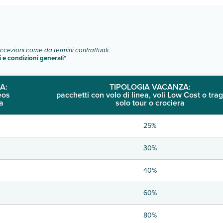
eccezioni come da termini contrattuali.
i e condizioni generali
"
A:
TIPOLOGIA VACANZA:
eos
pacchetti con volo di linea, voli Low Cost o trag
a
solo tour o crociera
25%
30%
40%
60%
80%