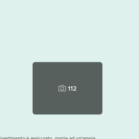
112
 divertimento è assicurato, grazie ad un'ampia