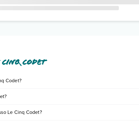
 Cinq Codet
inq Codet?
iornando presso Le Cinq Codet. Scoprile tutte nella
sezione dedicata
o 
et?
a vari fattori (per es. date, condizioni dell'hotel, ecc). Per consultare 
esso Le Cinq Codet?
amere:
o e descrizione
".