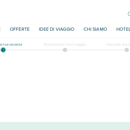
E
OFFERTE
IDEE DI VIAGGIO
CHI SIAMO
HOTE
a tua vacanza
Personalizza il tuo viaggio
Concludi la p