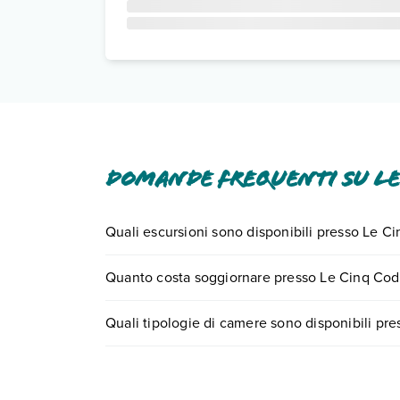
Domande frequenti su Le
Quali escursioni sono disponibili presso Le C
Tante sono le escursioni che potrai vivere sogg
Quanto costa soggiornare presso Le Cinq Cod
0721.17231 o
prenotando un appuntamento
.
I prezzi di Le Cinq Codet possono variare in base 
Quali tipologie di camere sono disponibili pr
partire.
Le Cinq Codet dispone di diverse tipologie di c
Scopri tutti i dettagli nel paragrafo dedicato "
Inf