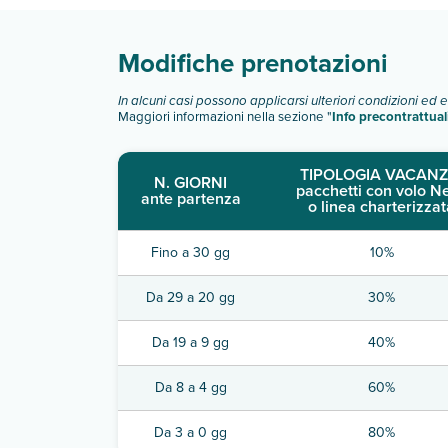
Modifiche prenotazioni
In alcuni casi possono applicarsi ulteriori condizioni ed 
Maggiori informazioni nella sezione "
Info precontrattual
TIPOLOGIA VACANZ
N. GIORNI
pacchetti con volo N
ante partenza
o linea charterizzat
Fino a 30 gg
10%
Da 29 a 20 gg
30%
Da 19 a 9 gg
40%
Da 8 a 4 gg
60%
Da 3 a 0 gg
80%