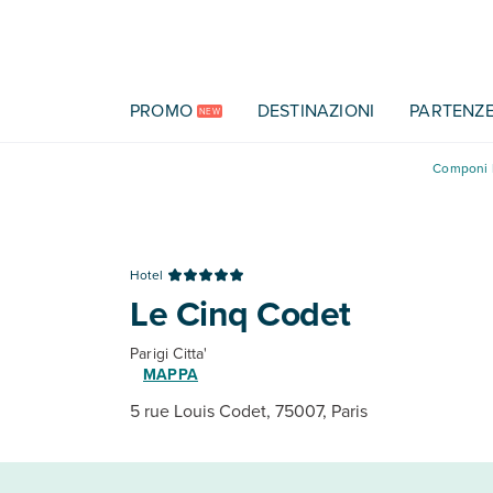
Vai al contenuto principale
PROMO
DESTINAZIONI
PARTENZ
NEW
Componi l
Hotel
Le Cinq Codet
Parigi Citta'
MAPPA
5 rue Louis Codet, 75007, Paris