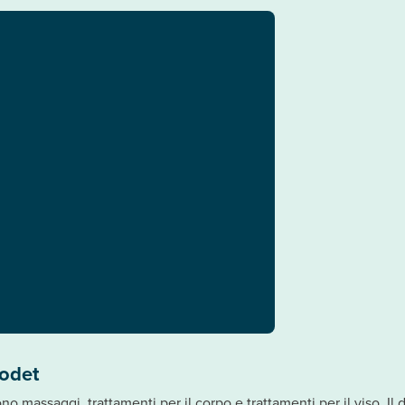
Codet
no massaggi, trattamenti per il corpo e trattamenti per il viso. Il