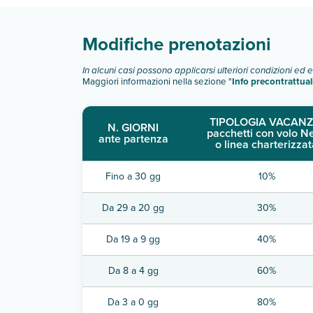
Modifiche prenotazioni
In alcuni casi possono applicarsi ulteriori condizioni ed 
Maggiori informazioni nella sezione "
Info precontrattual
TIPOLOGIA VACANZ
N. GIORNI
pacchetti con volo N
ante partenza
o linea charterizzat
Fino a 30 gg
10%
Da 29 a 20 gg
30%
Da 19 a 9 gg
40%
Da 8 a 4 gg
60%
Da 3 a 0 gg
80%