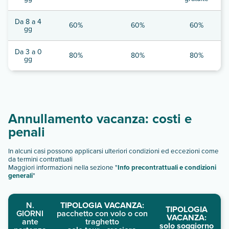
Da 8 a 4
60%
60%
60%
gg
Da 3 a 0
80%
80%
80%
gg
Annullamento vacanza: costi e
penali
In alcuni casi possono applicarsi ulteriori condizioni ed eccezioni come
da termini contrattuali
Maggiori informazioni nella sezione "
Info precontrattuali e condizioni
generali
"
N.
TIPOLOGIA VACANZA:
TIPOLOGIA
GIORNI
pacchetto con volo o con
VACANZA:
ante
traghetto
solo soggiorno