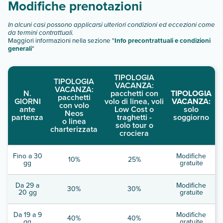
Modifiche prenotazioni
In alcuni casi possono applicarsi ulteriori condizioni ed eccezioni come
da termini contrattuali.
Maggiori informazioni nella sezione "
Info precontrattuali e condizioni
generali
"
TIPOLOGIA
TIPOLOGIA
VACANZA:
VACANZA:
N.
pacchetti con
TIPOLOGIA
pacchetti
GIORNI
volo di linea, voli
VACANZA:
con volo
ante
Low Cost o
solo
Neos
partenza
traghetti -
soggiorno
o linea
solo tour o
charterizzata
crociera
Fino a 30
Modifiche
10%
25%
gg
gratuite
Da 29 a
Modifiche
30%
30%
20 gg
gratuite
Da 19 a 9
Modifiche
40%
40%
gg
gratuite