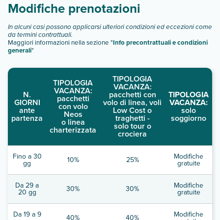
Modifiche prenotazioni
In alcuni casi possono applicarsi ulteriori condizioni ed eccezioni come
da termini contrattuali.
Maggiori informazioni nella sezione "
Info precontrattuali e condizioni
generali
"
TIPOLOGIA
TIPOLOGIA
VACANZA:
VACANZA:
N.
pacchetti con
TIPOLOGIA
pacchetti
GIORNI
volo di linea, voli
VACANZA:
con volo
ante
Low Cost o
solo
Neos
partenza
traghetti -
soggiorno
o linea
solo tour o
charterizzata
crociera
Fino a 30
Modifiche
10%
25%
gg
gratuite
Da 29 a
Modifiche
30%
30%
20 gg
gratuite
Da 19 a 9
Modifiche
40%
40%