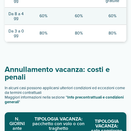
gg
gratuite
Da 8 a 4
60%
60%
60%
gg
Da 3 a 0
80%
80%
80%
gg
Annullamento vacanza: costi e
penali
In alcuni casi possono applicarsi ulteriori condizioni ed eccezioni come
da termini contrattuali
Maggiori informazioni nella sezione "
Info precontrattuali e condizioni
generali
"
N.
TIPOLOGIA VACANZA:
TIPOLOGIA
GIORNI
pacchetto con volo o con
VACANZA:
ante
traghetto
solo soggiorno