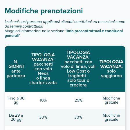
Modifiche prenotazioni
In alcuni casi possono applicarsi ulteriori condizioni ed eccezioni come
da termini contrattuali.
Maggiori informazioni nella sezione "
Info precontrattuali e condizioni
generali
"
TIPOLOGIA
TIPOLOGIA
VACANZA:
VACANZA:
N.
pacchetti con
TIPOLOGIA
pacchetti
GIORNI
volo di linea, voli
VACANZA:
con volo
ante
Low Cost o
solo
Neos
partenza
traghetti -
soggiorno
o linea
solo tour o
charterizzata
crociera
Fino a 30
Modifiche
10%
25%
gg
gratuite
Da 29 a
Modifiche
30%
30%
20 gg
gratuite