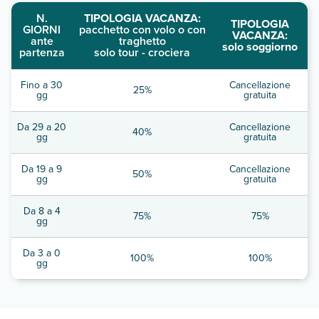
N.
TIPOLOGIA VACANZA:
TIPOLOGIA
GIORNI
pacchetto con volo o con
VACANZA:
ante
traghetto
solo soggiorno
partenza
solo tour - crociera
Fino a 30
Cancellazione
25%
gg
gratuita
Da 29 a 20
Cancellazione
40%
gg
gratuita
Da 19 a 9
Cancellazione
50%
gg
gratuita
Da 8 a 4
75%
75%
gg
Da 3 a 0
100%
100%
gg