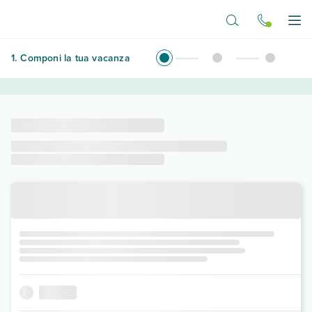
Vai al contenuto principale
Apr
1
.
Componi la tua vacanza