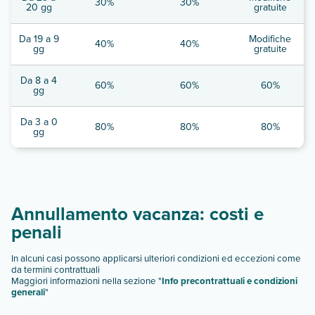
30%
30%
20 gg
gratuite
Da 19 a 9
Modifiche
40%
40%
gg
gratuite
Da 8 a 4
60%
60%
60%
gg
Da 3 a 0
80%
80%
80%
gg
Annullamento vacanza: costi e
penali
In alcuni casi possono applicarsi ulteriori condizioni ed eccezioni come
da termini contrattuali
Maggiori informazioni nella sezione "
Info precontrattuali e condizioni
generali
"