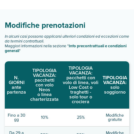
Scopri tutti i dettagli nel paragrafo dedicato "
Info e
descrizione
".
Modifiche prenotazioni
In alcuni casi possono applicarsi ulteriori condizioni ed eccezioni come
da termini contrattuali.
Maggiori informazioni nella sezione "
Info precontrattuali e condizioni
generali
"
TIPOLOGIA
TIPOLOGIA
VACANZA:
VACANZA:
N.
pacchetti con
TIPOLOGIA
pacchetti
GIORNI
volo di linea, voli
VACANZA:
con volo
ante
Low Cost o
solo
Neos
partenza
traghetti -
soggiorno
o linea
solo tour o
charterizzata
crociera
Fino a 30
Modifiche
10%
25%
gg
gratuite
Da 29 a
Modifiche