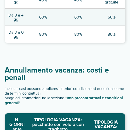
gg
gratuite
Da 8 a 4
60%
60%
60%
gg
Da 3 a 0
80%
80%
80%
gg
Annullamento vacanza: costi e
penali
In alcuni casi possono applicarsi ulteriori condizioni ed eccezioni come
da termini contrattuali
Maggiori informazioni nella sezione "
Info precontrattuali e condizioni
generali
"
N.
TIPOLOGIA VACANZA:
TIPOLOGIA
GIORNI
pacchetto con volo o con
VACANZA:
ante
traghetto