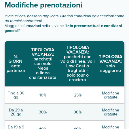
Modifiche prenotazioni
In alcuni casi possono applicarsi ulteriori condizioni ed eccezioni come
da termini contrattuali.
Maggiori informazioni nella sezione "
Info precontrattuali e condizioni
generali
"
TIPOLOGIA
TIPOLOGIA
VACANZA:
VACANZA:
N.
pacchetti con
TIPOLOGIA
pacchetti
GIORNI
volo di linea, voli
VACANZA:
con volo
ante
Low Cost o
solo
Neos
partenza
traghetti -
soggiorno
o linea
solo tour o
charterizzata
crociera
Fino a 30
Modifiche
10%
25%
gg
gratuite
Da 29 a
Modifiche
30%
30%
20 gg
gratuite
Da 19 a 9
Modifiche
40%
40%