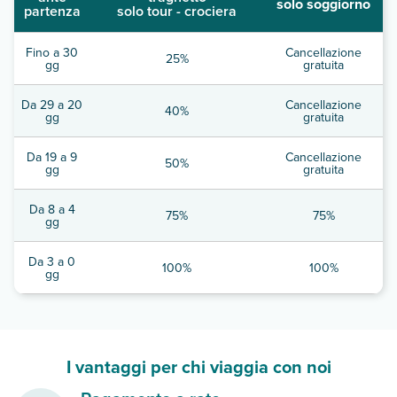
solo soggiorno
partenza
solo tour - crociera
Fino a 30
Cancellazione
25%
gg
gratuita
Da 29 a 20
Cancellazione
40%
gg
gratuita
Da 19 a 9
Cancellazione
50%
gg
gratuita
Da 8 a 4
75%
75%
gg
Da 3 a 0
100%
100%
gg
I vantaggi per chi viaggia con noi