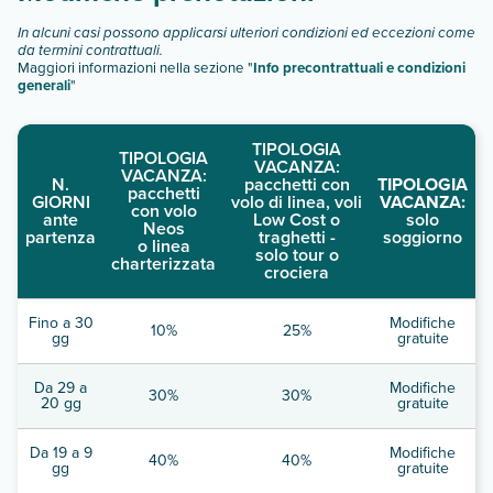
In alcuni casi possono applicarsi ulteriori condizioni ed eccezioni come
da termini contrattuali.
Maggiori informazioni nella sezione "
Info precontrattuali e condizioni
generali
"
TIPOLOGIA
TIPOLOGIA
VACANZA:
VACANZA:
N.
pacchetti con
TIPOLOGIA
pacchetti
GIORNI
volo di linea, voli
VACANZA:
con volo
ante
Low Cost o
solo
Neos
partenza
traghetti -
soggiorno
o linea
solo tour o
charterizzata
crociera
Fino a 30
Modifiche
10%
25%
gg
gratuite
Da 29 a
Modifiche
30%
30%
20 gg
gratuite
Da 19 a 9
Modifiche
40%
40%
gg
gratuite