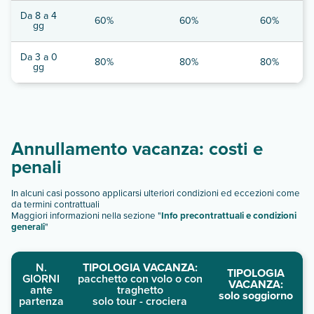
Da 8 a 4
60%
60%
60%
gg
Da 3 a 0
80%
80%
80%
gg
Annullamento vacanza: costi e
penali
In alcuni casi possono applicarsi ulteriori condizioni ed eccezioni come
da termini contrattuali
Maggiori informazioni nella sezione "
Info precontrattuali e condizioni
generali
"
N.
TIPOLOGIA VACANZA:
TIPOLOGIA
GIORNI
pacchetto con volo o con
VACANZA:
ante
traghetto
solo soggiorno
partenza
solo tour - crociera