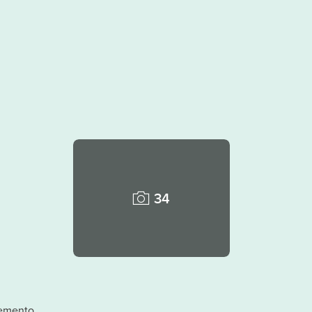
34
lemento.