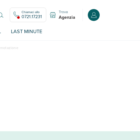
Trova
Chiamaci allo
Accedi o registrati all
0721.17231
Agenzia
L
LAST MINUTE
renotazione