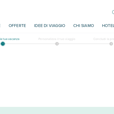
E
OFFERTE
IDEE DI VIAGGIO
CHI SIAMO
HOTE
a tua vacanza
Personalizza il tuo viaggio
Concludi la p