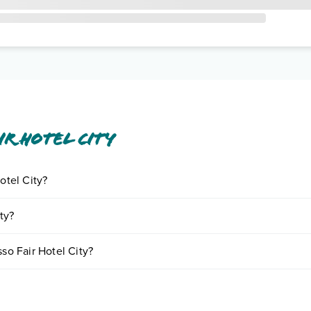
r Hotel City
otel City?
ornando presso Fair Hotel City. Scoprile tutte nella
sezione dedicata
o 
ty?
 a vari fattori (per es. date, condizioni dell'hotel, ecc). Per consultare
sso Fair Hotel City?
amere:
o e descrizione
".