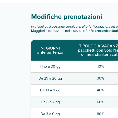
Modifiche prenotazioni
In alcuni casi possono applicarsi ulteriori condizioni ed 
Maggiori informazioni nella sezione "
Info precontrattual
TIPOLOGIA VACANZ
N. GIORNI
pacchetti con volo N
ante partenza
o linea charterizzat
Fino a 30 gg
10%
Da 29 a 20 gg
30%
Da 19 a 9 gg
40%
Da 8 a 4 gg
60%
Da 3 a 0 gg
80%