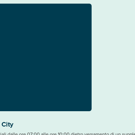
 City
eriali dalle ore 07:00 alle ore 10:00 dietro versamento di un supp