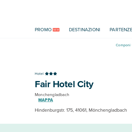
Vai al contenuto principale
PROMO
DESTINAZIONI
PARTENZ
NEW
Componi l
Hotel
Fair Hotel City
Monchengladbach
MAPPA
Hindenburgstr. 175, 41061, Mönchengladbach