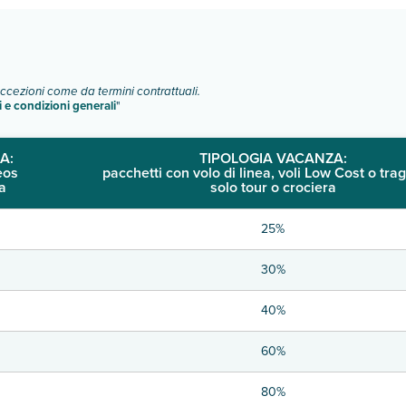
eccezioni come da termini contrattuali.
i e condizioni generali
"
A:
TIPOLOGIA VACANZA:
eos
pacchetti con volo di linea, voli Low Cost o trag
a
solo tour o crociera
25%
30%
40%
60%
80%