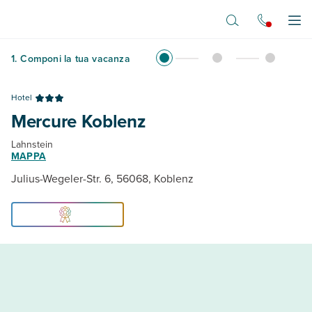
Vai al contenuto principale
Apr
1
.
Componi la tua vacanza
Hotel
Mercure Koblenz
Lahnstein
MAPPA
Julius-Wegeler-Str. 6, 56068, Koblenz