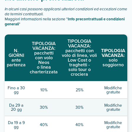
In alcuni casi possono applicarsi ulteriori condizioni ed eccezioni come
da termini contrattuali.
Maggiori informazioni nella sezione "
Info precontrattuali e condizioni
generali
"
TIPOLOGIA
TIPOLOGIA
VACANZA:
VACANZA:
N.
pacchetti con
TIPOLOGIA
pacchetti
GIORNI
volo di linea, voli
VACANZA:
con volo
ante
Low Cost o
solo
Neos
partenza
traghetti -
soggiorno
o linea
solo tour o
charterizzata
crociera
Fino a 30
Modifiche
10%
25%
gg
gratuite
Da 29 a
Modifiche
30%
30%
20 gg
gratuite
Da 19 a 9
Modifiche
40%
40%
gg
gratuite