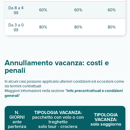
Da 8 a 4
60%
60%
60%
gg
Da 3 a 0
80%
80%
80%
gg
Annullamento vacanza: costi e
penali
In alcuni casi possono applicarsi ulteriori condizioni ed eccezioni come
da termini contrattuali
Maggiori informazioni nella sezione "
Info precontrattuali e condizioni
generali
"
N.
TIPOLOGIA VACANZA:
TIPOLOGIA
GIORNI
pacchetto con volo o con
VACANZA:
ante
traghetto
solo soggiorno
partenza
solo tour - crociera