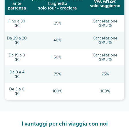
VACANZA:
ante
traghetto
solo soggiorno
partenza
solo tour - crociera
Fino a 30
Cancellazione
25%
gg
gratuita
Da 29 a 20
Cancellazione
40%
gg
gratuita
Da 19 a 9
Cancellazione
50%
gg
gratuita
Da 8 a 4
75%
75%
gg
Da 3 a 0
100%
100%
gg
I vantaggi per chi viaggia con noi