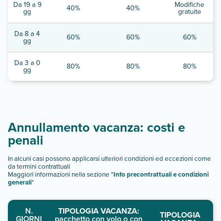
Da 19 a 9
Modifiche
40%
40%
gg
gratuite
Da 8 a 4
60%
60%
60%
gg
Da 3 a 0
80%
80%
80%
gg
Annullamento vacanza: costi e
penali
In alcuni casi possono applicarsi ulteriori condizioni ed eccezioni come
da termini contrattuali
Maggiori informazioni nella sezione "
Info precontrattuali e condizioni
generali
"
N.
TIPOLOGIA VACANZA:
TIPOLOGIA
GIORNI
pacchetto con volo o con