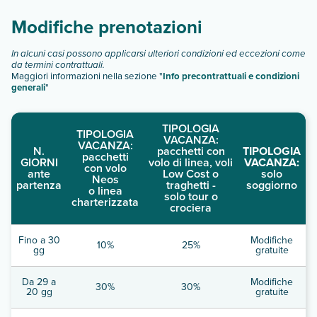
Modifiche prenotazioni
In alcuni casi possono applicarsi ulteriori condizioni ed eccezioni come
da termini contrattuali.
Maggiori informazioni nella sezione "
Info precontrattuali e condizioni
generali
"
TIPOLOGIA
TIPOLOGIA
VACANZA:
VACANZA:
N.
pacchetti con
TIPOLOGIA
pacchetti
GIORNI
volo di linea, voli
VACANZA:
con volo
ante
Low Cost o
solo
Neos
partenza
traghetti -
soggiorno
o linea
solo tour o
charterizzata
crociera
Fino a 30
Modifiche
10%
25%
gg
gratuite
Da 29 a
Modifiche
30%
30%
20 gg
gratuite