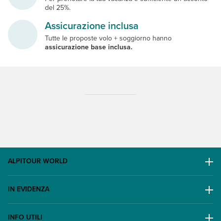
del 25%.
Assicurazione inclusa
Tutte le proposte volo + soggiorno hanno
assicurazione base inclusa.
ALPITOUR WORLD
AWARD
IN EVIDENZA
Il Gruppo
Escursioni
Lavora con noi
INFO UTILI