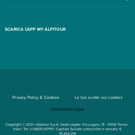
Offerte
Contatti
FAQ
Promo
Area riservata
Opzione Flexi
Racconti
SCARICA L'APP MY ALPITOUR
Assicurazioni
Condizioni generali di contratto
Partnership
App My Alpitour World
Documenti per l'espatrio
Parti e Riparti
Convenzioni
Trova un'agenzia
Viaggi di gruppo
Metodi di pagamento
Regole per viaggiare
Cataloghi
Privacy Policy & Cookies
Le tue scelte sui cookies
Mappa del sito
Informazioni Legali
Noleggio auto
Copyright © 2021 | Alpitour S.p.A. Sede Legale: Via Lugaro, 15 - 10126 Torino -
Italia | Tel. (+39)011.0171111 | Capitale Sociale sottoscritto e versato: €
91.262.014