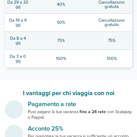
Da 29 a 20
Cancellazione
40%
gg
gratuita
Da 19 a 9
Cancellazione
50%
gg
gratuita
Da 8 a 4
75%
75%
gg
Da 3 a 0
100%
100%
gg
I vantaggi per chi viaggia con noi
Pagamento a rate
Puoi pagare la tua vacanza
fino a 24 rate
con Scalapay
o Paypal.
Acconto 25%
Per prenotare la tua vacanza è sufficiente un acconto