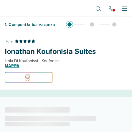
Vai al contenuto principale
Apr
1
.
Componi la tua vacanza
Hotel
Ionathan Koufonisia Suites
Isola Di Koufonissi - Koufonissi
MAPPA