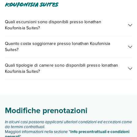
Koufonisia Suites
Quali escursioni sono disponibili presso Ionathan
Koufonisia Suites?
Tante sono le escursioni che potrai vivere soggiornando
Quanto costa soggiornare presso Ionathan Koufonisia
presso Ionathan Koufonisia Suites. Scoprile tutte nella
sezione
Suites?
dedicata
o contatta il call center chiamando il numero
0721.17231 o
prenotando un appuntamento
.
I prezzi di Ionathan Koufonisia Suites possono variare in base
Quali tipologie di camere sono disponibili presso Ionathan
a vari fattori (per es. date, condizioni dell'hotel, ecc). Per
Koufonisia Suites?
consultare i prezzi, compila il motore di ricerca e scegli
quando partire.
Ionathan Koufonisia Suites dispone di diverse tipologie di
camere:
Scopri tutti i dettagli nel paragrafo dedicato "
Info e
descrizione
".
Modifiche prenotazioni
In alcuni casi possono applicarsi ulteriori condizioni ed eccezioni come
da termini contrattuali.
Maggiori informazioni nella sezione "
Info precontrattuali e condizioni
generali
"