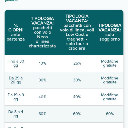
TIPOLOGIA
TIPOLOGIA
VACANZA:
VACANZA:
N.
pacchetti con
TIPOLOGIA
pacchetti
GIORNI
volo di linea, voli
VACANZA:
con volo
ante
Low Cost o
solo
Neos
partenza
traghetti -
soggiorno
o linea
solo tour o
charterizzata
crociera
Fino a 30
Modifiche
10%
25%
gg
gratuite
Da 29 a
Modifiche
30%
30%
20 gg
gratuite
Da 19 a 9
Modifiche
40%
40%
gg
gratuite
Da 8 a 4
60%
60%
60%
gg