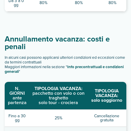
Da 3 a 0
80%
80%
80%
gg
Annullamento vacanza: costi e
penali
In alcuni casi possono applicarsi ulteriori condizioni ed eccezioni come
da termini contrattuali
Maggiori informazioni nella sezione "
Info precontrattuali e condizioni
generali
"
N.
TIPOLOGIA VACANZA:
TIPOLOGIA
GIORNI
pacchetto con volo o con
VACANZA:
ante
traghetto
solo soggiorno
partenza
solo tour - crociera
Fino a 30
Cancellazione
25%
gg
gratuita