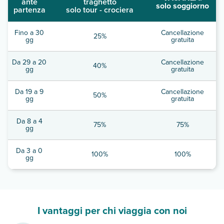
ante
traghetto
solo soggiorno
partenza
solo tour - crociera
Fino a 30
Cancellazione
25%
gg
gratuita
Da 29 a 20
Cancellazione
40%
gg
gratuita
Da 19 a 9
Cancellazione
50%
gg
gratuita
Da 8 a 4
75%
75%
gg
Da 3 a 0
100%
100%
gg
I vantaggi per chi viaggia con noi