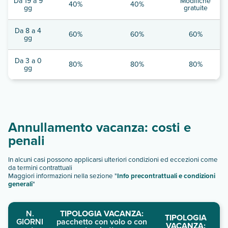
Da 19 a 9
Modifiche
40%
40%
gg
gratuite
Da 8 a 4
60%
60%
60%
gg
Da 3 a 0
80%
80%
80%
gg
Annullamento vacanza: costi e
penali
In alcuni casi possono applicarsi ulteriori condizioni ed eccezioni come
da termini contrattuali
Maggiori informazioni nella sezione "
Info precontrattuali e condizioni
generali
"
N.
TIPOLOGIA VACANZA:
TIPOLOGIA
GIORNI
pacchetto con volo o con
VACANZA: