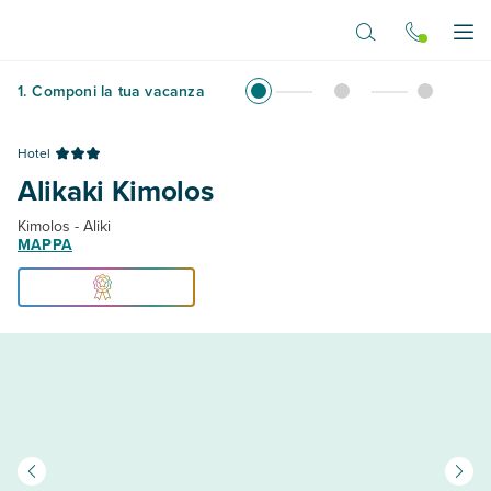
Vai al contenuto principale
Apr
1
.
Componi la tua vacanza
Hotel
Alikaki Kimolos
Kimolos - Aliki
MAPPA