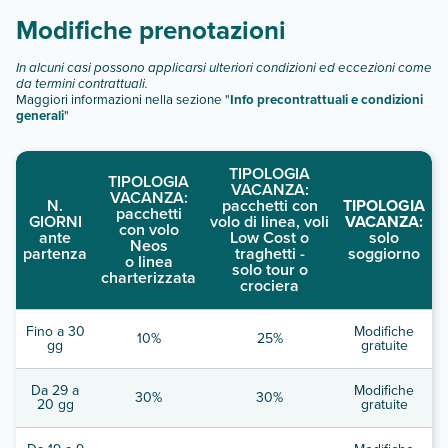
Modifiche prenotazioni
In alcuni casi possono applicarsi ulteriori condizioni ed eccezioni come
da termini contrattuali.
Maggiori informazioni nella sezione "
Info precontrattuali e condizioni
generali
"
TIPOLOGIA
TIPOLOGIA
VACANZA:
VACANZA:
N.
pacchetti con
TIPOLOGIA
pacchetti
GIORNI
volo di linea, voli
VACANZA:
con volo
ante
Low Cost o
solo
Neos
partenza
traghetti -
soggiorno
o linea
solo tour o
charterizzata
crociera
Fino a 30
Modifiche
10%
25%
gg
gratuite
Da 29 a
Modifiche
30%
30%
20 gg
gratuite