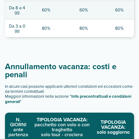
Da 8 a 4
60%
60%
60%
gg
Da 3 a 0
80%
80%
80%
gg
Annullamento vacanza: costi e
penali
In alcuni casi possono applicarsi ulteriori condizioni ed eccezioni come
da termini contrattuali
Maggiori informazioni nella sezione "
Info precontrattuali e condizioni
generali
"
N.
TIPOLOGIA VACANZA:
TIPOLOGIA
GIORNI
pacchetto con volo o con
VACANZA:
ante
traghetto
solo soggiorno
partenza
solo tour - crociera