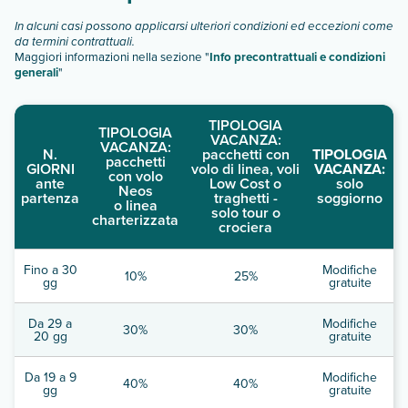
descrizione
".
In alcuni casi possono applicarsi ulteriori condizioni ed eccezioni come
da termini contrattuali.
Maggiori informazioni nella sezione "
Info precontrattuali e condizioni
generali
"
TIPOLOGIA
TIPOLOGIA
VACANZA:
VACANZA:
N.
pacchetti con
TIPOLOGIA
pacchetti
GIORNI
volo di linea, voli
VACANZA:
con volo
ante
Low Cost o
solo
Neos
partenza
traghetti -
soggiorno
o linea
solo tour o
charterizzata
crociera
Fino a 30
Modifiche
10%
25%
gg
gratuite
Da 29 a
Modifiche
30%
30%
20 gg
gratuite
Da 19 a 9
Modifiche
40%
40%
gg
gratuite