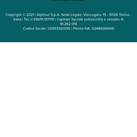
Noleggio auto
Copyright © 2021 | Alpitour S.p.A. Sede Legale: Via Lugaro, 15 - 10126 Torino -
Italia | Tel. (+39)011.0171111 | Capitale Sociale sottoscritto e versato: €
91.262.014
Codice fiscale: 02933920015 | Partita IVA: 02486000041