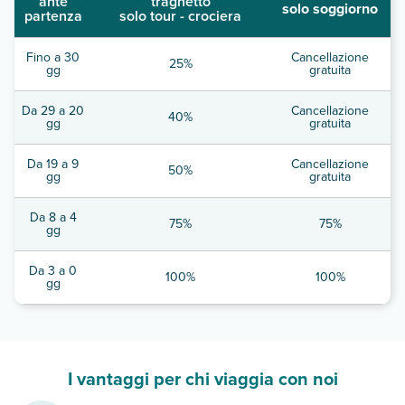
ante
traghetto
solo soggiorno
partenza
solo tour - crociera
Fino a 30
Cancellazione
25%
gg
gratuita
Da 29 a 20
Cancellazione
40%
gg
gratuita
Da 19 a 9
Cancellazione
50%
gg
gratuita
Da 8 a 4
75%
75%
gg
Da 3 a 0
100%
100%
gg
I vantaggi per chi viaggia con noi