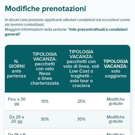
Modifiche prenotazioni
In alcuni casi possono applicarsi ulteriori condizioni ed eccezioni come
da termini contrattuali.
Maggiori informazioni nella sezione "
Info precontrattuali e condizioni
generali
"
TIPOLOGIA
TIPOLOGIA
VACANZA:
VACANZA:
N.
pacchetti con
TIPOLOGIA
pacchetti
GIORNI
volo di linea, voli
VACANZA:
con volo
ante
Low Cost o
solo
Neos
partenza
traghetti -
soggiorno
o linea
solo tour o
charterizzata
crociera
Fino a 30
Modifiche
10%
25%
gg
gratuite
Da 29 a
Modifiche
30%
30%
20 gg
gratuite
Da 19 a 9
Modifiche