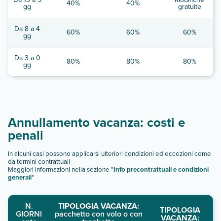
40%
40%
gg
gratuite
Da 8 a 4
60%
60%
60%
gg
Da 3 a 0
80%
80%
80%
gg
Annullamento vacanza: costi e
penali
In alcuni casi possono applicarsi ulteriori condizioni ed eccezioni come
da termini contrattuali
Maggiori informazioni nella sezione "
Info precontrattuali e condizioni
generali
"
N.
TIPOLOGIA VACANZA:
TIPOLOGIA
GIORNI
pacchetto con volo o con
VACANZA: