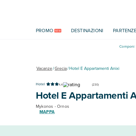
Vai al contenuto principale
PROMO
DESTINAZIONI
PARTENZ
NEW
Componi l
Vacanze
/
Grecia
/
Hotel E Appartamenti Anixi
Hotel
4,4
(
230
)
Hotel E Appartamenti A
Mykonos - Ornos
MAPPA