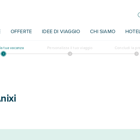
E
OFFERTE
IDEE DI VIAGGIO
CHI SIAMO
HOTE
a tua vacanza
Personalizza il tuo viaggio
Concludi la p
nixi