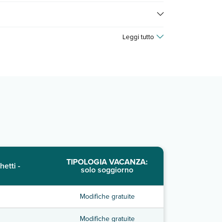
 consultare i prezzi, compila il motore di ricerca e
Leggi tutto
TIPOLOGIA VACANZA:
hetti -
solo soggiorno
Modifiche gratuite
Modifiche gratuite