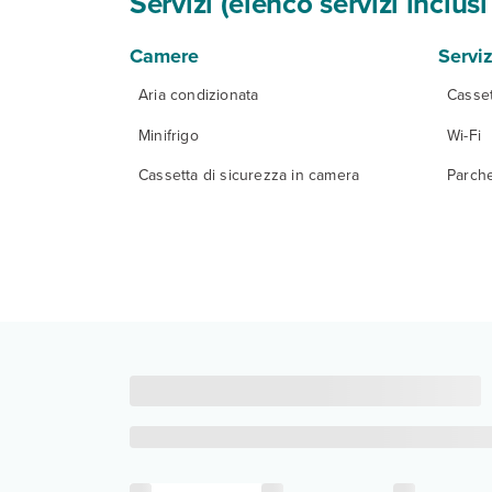
Servizi (elenco servizi inclu
Camere
Serviz
Aria condizionata
Casset
Minifrigo
Wi-Fi
Cassetta di sicurezza in camera
Parch