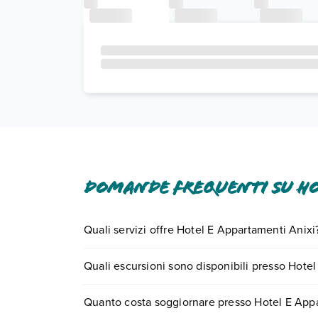
Domande frequenti su Ho
Quali servizi offre Hotel E Appartamenti Anixi
Hotel E Appartamenti Anixi offre diversi servizi i
Quali escursioni sono disponibili presso Hote
in aree comuni.
Scopri tutti i dettagli nel paragrafo dedicato "
Inf
Tante sono le escursioni che potrai vivere sogg
Quanto costa soggiornare presso Hotel E App
numero 0721.17231 o
prenotando un appuntame