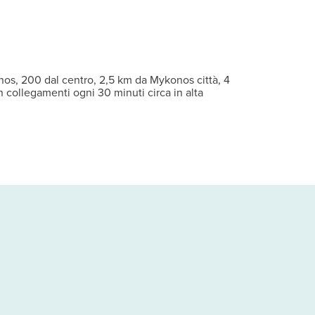
bili).
terrazza, aria condizionata, asciugacapelli, TV, connessione Wi-Fi 
nos, 200 dal centro, 2,5 km da Mykonos città, 4
 collegamenti ogni 30 minuti circa in alta