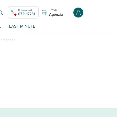
Trova
Chiamaci allo
Accedi o registrati all
0721.17231
Agenzia
L
LAST MINUTE
renotazione