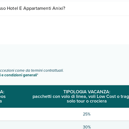
are in base a vari fattori (per es. date, condizioni dell'hotel, ecc). Per
esso Hotel E Appartamenti Anixi?
ipologie di camere:
o e descrizione
".
eccezioni come da termini contrattuali.
i e condizioni generali
"
A:
TIPOLOGIA VACANZA:
eos
pacchetti con volo di linea, voli Low Cost o trag
a
solo tour o crociera
25%
30%