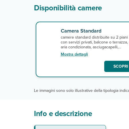
Disponibilità camere
Camera Standard
camere standard distribuite su 2 piani
con servizi privati, balcone o terrazza,
aria condizionata, asciugacapelli,
TV, connessione Wi-Fi gratuita e
Mostra dettagli
minifrigo. A pagamento, cassetta di
sicurezza. N.B. I letti sono tutti
SCOPRI 
matrimoniali.
Le immagini sono solo illustrative della tipologia indi
Info e descrizione
La spiaggia
Le camere
Ristoranti e bar
Servizi
Sport