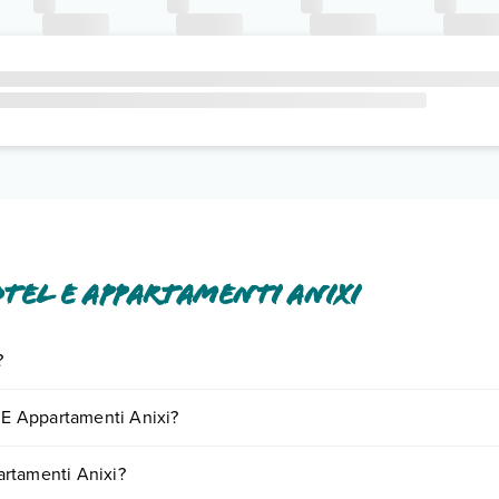
tel E Appartamenti Anixi
?
nclusi o a pagamento tra cui: aria condizionata, asciugacapelli, cassetta
l E Appartamenti Anixi?
o e descrizione
".
iornando presso Hotel E Appartamenti Anixi. Scoprile tutte nella
sezion
artamenti Anixi?
nto
.