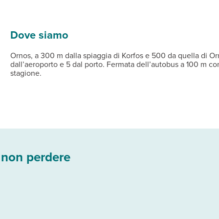
ezzata con lettini e ombrelloni a pagamento (teli mare non disponi
re standard distribuite su 2 piani con servizi privati, balcone o 
azione prenotabile e pagabile direttamente in loco.
aree comuni.
kitesurf sulla spiaggia di Korfos.
Dove siamo
Ornos, a 300 m dalla spiaggia di Korfos e 500 da quella di Or
dall’aeroporto e 5 dal porto. Fermata dell’autobus a 100 m con
stagione.
 non perdere