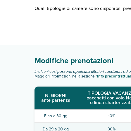
I prezzi di Hotel E Appartamenti Anixi possono vari
Quali tipologie di camere sono disponibili pr
scegli quando partire.
Hotel E Appartamenti Anixi dispone di diverse t
camera standard
Scopri tutti i dettagli nel paragrafo dedicato "
Inf
Modifiche prenotazioni
In alcuni casi possono applicarsi ulteriori condizioni ed 
Maggiori informazioni nella sezione "
Info precontrattual
TIPOLOGIA VACANZ
N. GIORNI
pacchetti con volo N
ante partenza
o linea charterizzat
Fino a 30 gg
10%
Da 29 a 20 gg
30%