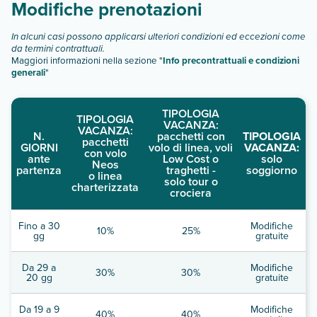
Modifiche prenotazioni
In alcuni casi possono applicarsi ulteriori condizioni ed eccezioni come
da termini contrattuali.
Maggiori informazioni nella sezione "
Info precontrattuali e condizioni
generali
"
TIPOLOGIA
TIPOLOGIA
VACANZA:
VACANZA:
N.
pacchetti con
TIPOLOGIA
pacchetti
GIORNI
volo di linea, voli
VACANZA:
con volo
ante
Low Cost o
solo
Neos
partenza
traghetti -
soggiorno
o linea
solo tour o
charterizzata
crociera
Fino a 30
Modifiche
10%
25%
gg
gratuite
Da 29 a
Modifiche
30%
30%
20 gg
gratuite
Da 19 a 9
Modifiche
40%
40%