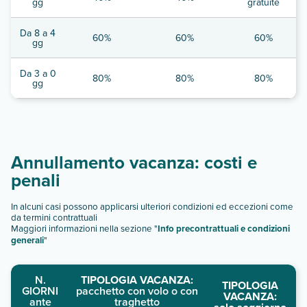
gg
gratuite
Da 8 a 4
60%
60%
60%
gg
Da 3 a 0
80%
80%
80%
gg
Annullamento vacanza: costi e
penali
In alcuni casi possono applicarsi ulteriori condizioni ed eccezioni come
da termini contrattuali
Maggiori informazioni nella sezione "
Info precontrattuali e condizioni
generali
"
N.
TIPOLOGIA VACANZA:
TIPOLOGIA
GIORNI
pacchetto con volo o con
VACANZA:
ante
traghetto