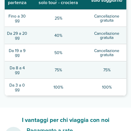
solo soggiorno
partenza
solo tour - crociera
Fino a 30
Cancellazione
25%
gg
gratuita
Da 29 a 20
Cancellazione
40%
gg
gratuita
Da 19 a 9
Cancellazione
50%
gg
gratuita
Da 8 a 4
75%
75%
gg
Da 3 a 0
100%
100%
gg
I vantaggi per chi viaggia con noi
Pagamento a rate