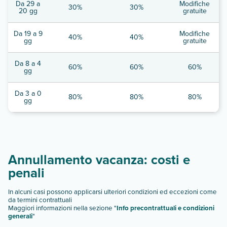
Da 29 a
Modifiche
30%
30%
20 gg
gratuite
Da 19 a 9
Modifiche
40%
40%
gg
gratuite
Da 8 a 4
60%
60%
60%
gg
Da 3 a 0
80%
80%
80%
gg
Annullamento vacanza: costi e
penali
In alcuni casi possono applicarsi ulteriori condizioni ed eccezioni come
da termini contrattuali
Maggiori informazioni nella sezione "
Info precontrattuali e condizioni
generali
"