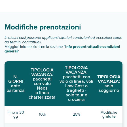
Aeolis Boutique Hotel dispone di diverse tipologie di camere:
Scopri tutti i dettagli nel paragrafo dedicato "
Info e
descrizione
".
Modifiche prenotazioni
In alcuni casi possono applicarsi ulteriori condizioni ed eccezioni come
da termini contrattuali.
Maggiori informazioni nella sezione "
Info precontrattuali e condizioni
generali
"
TIPOLOGIA
TIPOLOGIA
VACANZA:
VACANZA:
N.
pacchetti con
TIPOLOGIA
pacchetti
GIORNI
volo di linea, voli
VACANZA:
con volo
ante
Low Cost o
solo
Neos
partenza
traghetti -
soggiorno
o linea
solo tour o
charterizzata
crociera
Fino a 30
Modifiche
10%
25%
gg
gratuite