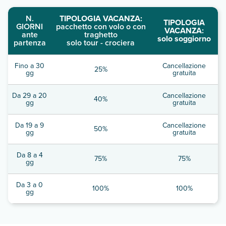
N.
TIPOLOGIA VACANZA:
TIPOLOGIA
GIORNI
pacchetto con volo o con
VACANZA:
ante
traghetto
solo soggiorno
partenza
solo tour - crociera
Fino a 30
Cancellazione
25%
gg
gratuita
Da 29 a 20
Cancellazione
40%
gg
gratuita
Da 19 a 9
Cancellazione
50%
gg
gratuita
Da 8 a 4
75%
75%
gg
Da 3 a 0
100%
100%
gg