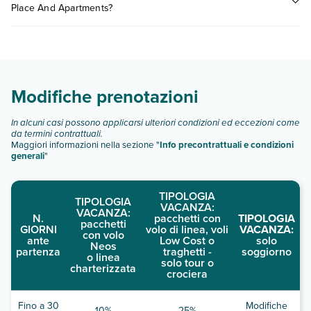
Place And Apartments?
consultare i prezzi, compila il motore di ricerca e scegli
quando partire.
Depis Place And Apartments dispone di diverse tipologie di
camere:
Scopri tutti i dettagli nel paragrafo dedicato "
Info e
descrizione
".
Modifiche prenotazioni
In alcuni casi possono applicarsi ulteriori condizioni ed eccezioni come
da termini contrattuali.
Maggiori informazioni nella sezione "
Info precontrattuali e condizioni
generali
"
TIPOLOGIA
TIPOLOGIA
VACANZA:
VACANZA:
N.
pacchetti con
TIPOLOGIA
pacchetti
GIORNI
volo di linea, voli
VACANZA:
con volo
ante
Low Cost o
solo
Neos
partenza
traghetti -
soggiorno
o linea
solo tour o
charterizzata
crociera
Fino a 30
Modifiche
10%
25%