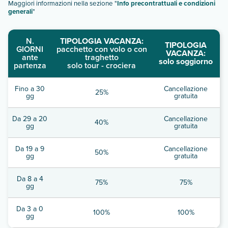
Maggiori informazioni nella sezione "
Info precontrattuali e condizioni
generali
"
N.
TIPOLOGIA VACANZA:
TIPOLOGIA
GIORNI
pacchetto con volo o con
VACANZA:
ante
traghetto
solo soggiorno
partenza
solo tour - crociera
Fino a 30
Cancellazione
25%
gg
gratuita
Da 29 a 20
Cancellazione
40%
gg
gratuita
Da 19 a 9
Cancellazione
50%
gg
gratuita
Da 8 a 4
75%
75%
gg
Da 3 a 0
100%
100%
gg