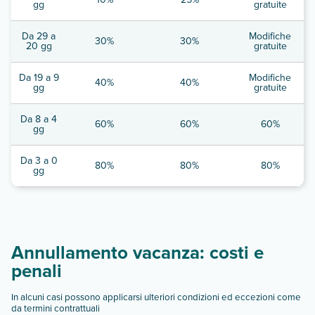
gg
gratuite
Da 29 a
Modifiche
30%
30%
20 gg
gratuite
Da 19 a 9
Modifiche
40%
40%
gg
gratuite
Da 8 a 4
60%
60%
60%
gg
Da 3 a 0
80%
80%
80%
gg
Annullamento vacanza: costi e
penali
In alcuni casi possono applicarsi ulteriori condizioni ed eccezioni come
da termini contrattuali