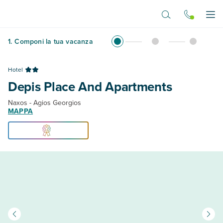
Vai al contenuto principale
Apr
1
.
Componi la tua vacanza
Hotel
Depis Place And Apartments
Naxos - Agios Georgios
MAPPA