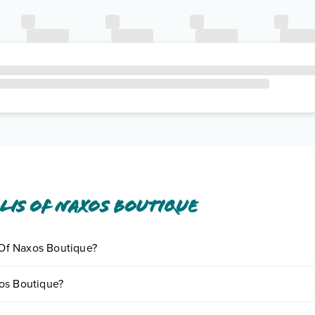
lis Of Naxos Boutique
s Of Naxos Boutique?
iornando presso Polis Of Naxos Boutique. Scoprile tutte nella
sezione 
xos Boutique?
nto
.
e in base a vari fattori (per es. date, condizioni dell'hotel, ecc). Per c