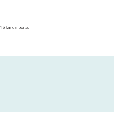
re, minifrigo, cassetta di sicurezza, macchinetta per il caffè es
1,5 km dal porto.