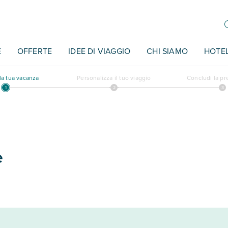
E
OFFERTE
IDEE DI VIAGGIO
CHI SIAMO
HOTE
a tua vacanza
Personalizza il tuo viaggio
Concludi la p
e