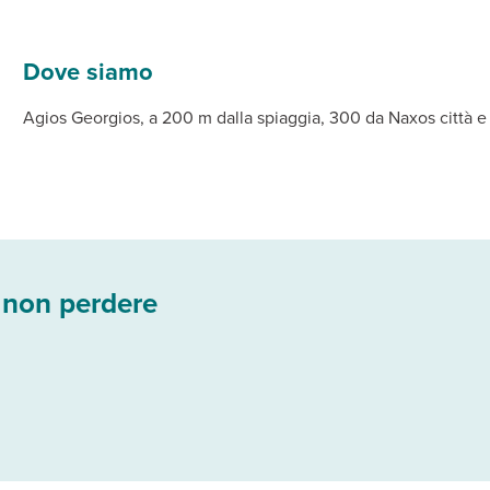
 ombrelloni a pagamento (teli mare non disponibili).
i servizi privati, asciugacapelli, aria condizionata, TV satellita
 struttura.
Dove siamo
Agios Georgios, a 200 m dalla spiaggia, 300 da Naxos città e 
 non perdere