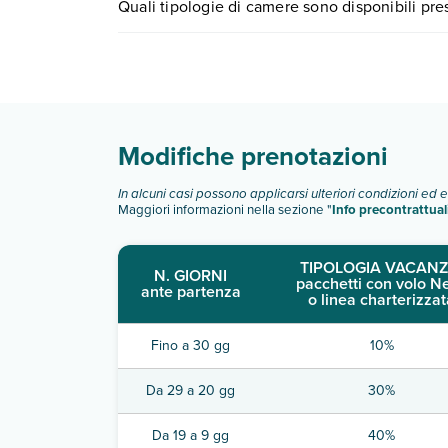
Quali tipologie di camere sono disponibili pr
scegli quando partire.
Polis Of Naxos Boutique dispone di diverse tipo
camera classic
camera deluxe
suite
Modifiche prenotazioni
Scopri tutti i dettagli nel paragrafo dedicato "
Inf
In alcuni casi possono applicarsi ulteriori condizioni ed 
Maggiori informazioni nella sezione "
Info precontrattual
TIPOLOGIA VACANZ
N. GIORNI
pacchetti con volo N
ante partenza
o linea charterizzat
Fino a 30 gg
10%
Da 29 a 20 gg
30%
Da 19 a 9 gg
40%