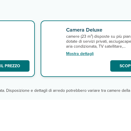
Camera Deluxe
camere (23 m²) disposte su più pian
dotate di servizi privati, asciugacapel
aria condizionata, TV satellitare,
minifrigo, cassetta di sicurezza,
Mostra dettagli
macchinetta per il caffè espresso,
o
connessione Wi-Fi gratuita e terraz
IL PREZZO
SCOPR
balcone.
cata. Disposizione e dettagli di arredo potrebbero variare tra camere della 