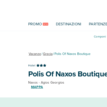
Vai al contenuto principale
PROMO
DESTINAZIONI
PARTENZ
NEW
Componi l
Vacanze
/
Grecia
/
Polis Of Naxos Boutique
Hotel
Polis Of Naxos Boutiqu
Naxos - Agios Georgios
MAPPA