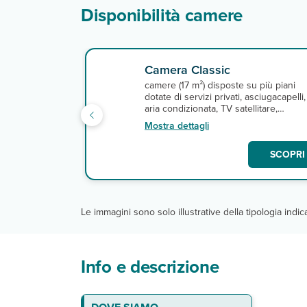
Disponibilità camere
Camera Classic
camere (17 m²) disposte su più piani
dotate di servizi privati, asciugacapelli,
aria condizionata, TV satellitare,
minifrigo, cassetta di sicurezza,
Mostra dettagli
macchinetta per il caffè espresso,
connessione Wi-Fi gratuita e terrazza 
SCOPRI 
balcone.
Le immagini sono solo illustrative della tipologia indi
Info e descrizione
La spiaggia
Le camere
Ristoranti e bar
Servizi