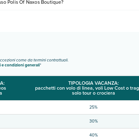
esso Polis Of Naxos Boutique?
logie di camere:
o e descrizione
".
eccezioni come da termini contrattuali.
i e condizioni generali
"
A:
TIPOLOGIA VACANZA:
eos
pacchetti con volo di linea, voli Low Cost o trag
a
solo tour o crociera
25%
30%
40%