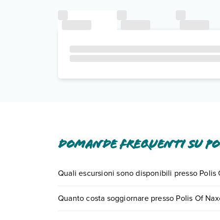
Domande frequenti su Po
Quali escursioni sono disponibili presso Poli
Tante sono le escursioni che potrai vivere sogg
Quanto costa soggiornare presso Polis Of Na
numero 0721.17231 o
prenotando un appuntame
I prezzi di Polis Of Naxos Boutique possono variar