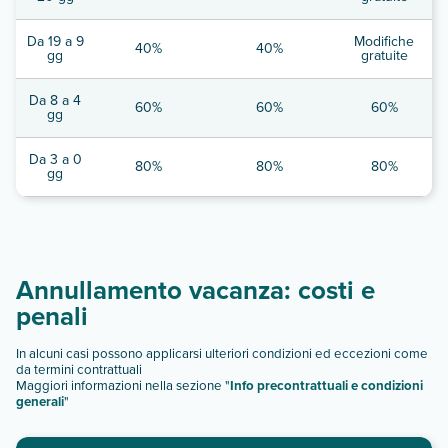
Da 19 a 9
Modifiche
40%
40%
gg
gratuite
Da 8 a 4
60%
60%
60%
gg
Da 3 a 0
80%
80%
80%
gg
Annullamento vacanza: costi e
penali
In alcuni casi possono applicarsi ulteriori condizioni ed eccezioni come
da termini contrattuali
Maggiori informazioni nella sezione "
Info precontrattuali e condizioni
generali
"