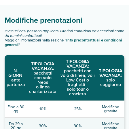
struttura per soli adulti. Le pulizie sono a cura di un servizio
Scopri tutti i dettagli nel paragrafo dedicato "
Info e
professionale.
descrizione
".
Modifiche prenotazioni
In alcuni casi possono applicarsi ulteriori condizioni ed eccezioni come
da termini contrattuali.
Maggiori informazioni nella sezione "
Info precontrattuali e condizioni
generali
"
TIPOLOGIA
TIPOLOGIA
VACANZA:
VACANZA:
N.
pacchetti con
TIPOLOGIA
pacchetti
GIORNI
volo di linea, voli
VACANZA:
con volo
ante
Low Cost o
solo
Neos
partenza
traghetti -
soggiorno
o linea
solo tour o
charterizzata
crociera
Fino a 30
Modifiche
10%
25%
gg
gratuite
Da 29 a
Modifiche
30%
30%
20 gg
gratuite