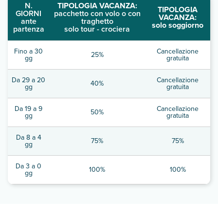
N.
TIPOLOGIA VACANZA:
TIPOLOGIA
GIORNI
pacchetto con volo o con
VACANZA:
ante
traghetto
solo soggiorno
partenza
solo tour - crociera
Fino a 30
Cancellazione
25%
gg
gratuita
Da 29 a 20
Cancellazione
40%
gg
gratuita
Da 19 a 9
Cancellazione
50%
gg
gratuita
Da 8 a 4
75%
75%
gg
Da 3 a 0
100%
100%
gg