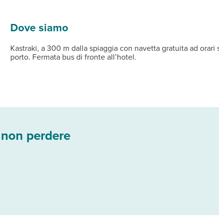
elefono, TV, aria condizionata, Wi-Fi gratuito, minifrigo e terra
le e uno presso la piscina.
ola con idromassaggio, Wi-Fi gratuito nelle aree comuni.
Dove siamo
Kastraki, a 300 m dalla spiaggia con navetta gratuita ad orari st
porto. Fermata bus di fronte all’hotel.
 non perdere