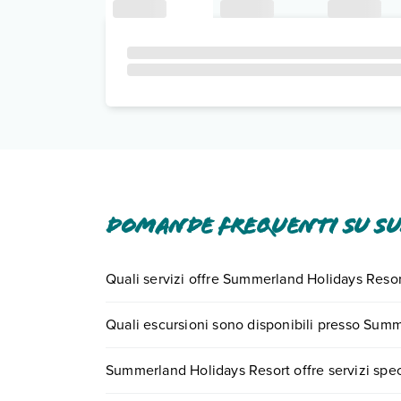
Domande frequenti su S
Quali servizi offre Summerland Holidays Resor
Summerland Holidays Resort offre diversi servizi 
Quali escursioni sono disponibili presso Sum
Scopri tutti i dettagli nel paragrafo dedicato "
Inf
Tante sono le escursioni che potrai vivere sog
Summerland Holidays Resort offre servizi speci
numero 0721.17231 o
prenotando un appuntame
Sì, Summerland Holidays Resort offre
diversi se