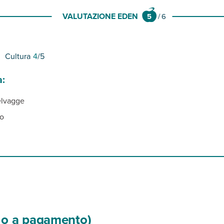
VALUTAZIONE EDEN
5
/
6
Cultura
4
/5
a:
elvagge
o
si o a pagamento)