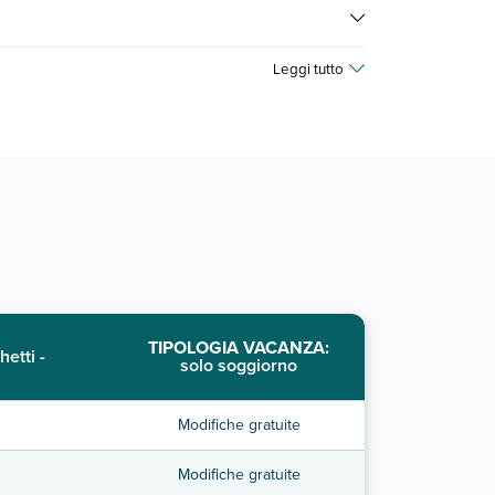
er consultare i prezzi, compila il motore di ricerca e
Leggi tutto
TIPOLOGIA VACANZA:
hetti -
solo soggiorno
Modifiche gratuite
Modifiche gratuite