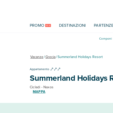
Vai al contenuto principale
PROMO
DESTINAZIONI
PARTENZ
NEW
Componi l
Vacanze
/
Grecia
/
Summerland Holidays Resort
Appartamento
Summerland Holidays R
Cicladi - Naxos
MAPPA