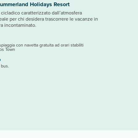
Summerland Holidays Resort
cicladico caratterizzato dall’atmosfera
eale per chi desidera trascorrere le vacanze in
ra incontaminato.
piaggia con navetta gratuita ad orari stabiliti
xos Town
o
 bus.