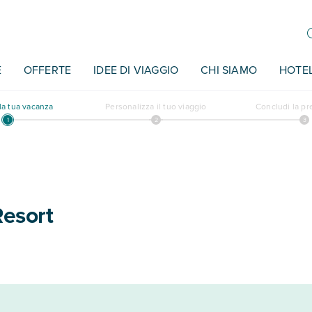
E
OFFERTE
IDEE DI VIAGGIO
CHI SIAMO
HOTE
a tua vacanza
Personalizza il tuo viaggio
Concludi la p
esort