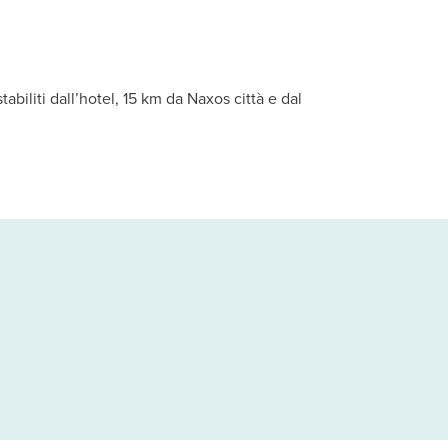
zza o balcone. A pagamento, cassette di sicurezza in reception. S
abiliti dall’hotel, 15 km da Naxos città e dal