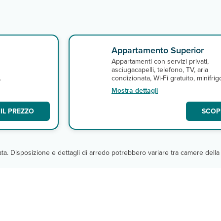
Appartamento Superior
Appartamenti con servizi privati,
asciugacapelli, telefono, TV, aria
e
condizionata, Wi-Fi gratuito, minifrig
terrazza o balcone. A pagamento,
Mostra dettagli
cassette di sicurezza in reception.
IL PREZZO
SCOPR
cata. Disposizione e dettagli di arredo potrebbero variare tra camere della 