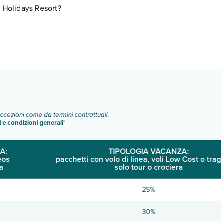
 Holidays Resort?
Info e descrizione
".
iare in base a vari fattori (per es. date, condizioni dell'hotel, ecc). P
eccezioni come da termini contrattuali.
i e condizioni generali
"
A:
TIPOLOGIA VACANZA:
eos
pacchetti con volo di linea, voli Low Cost o trag
a
solo tour o crociera
25%
30%