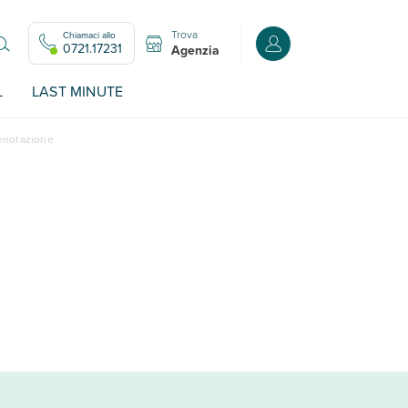
Trova
Chiamaci allo
Accedi o registrati all
0721.17231
Agenzia
L
LAST MINUTE
renotazione