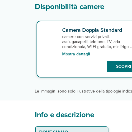
Disponibilità camere
Camera Doppia Standard
camere con servizi privati,
asciugacapelli, telefono, TV, aria
condizionata, Wi-Fi gratuito, minifrigo 
terrazza o balcone. A pagamento,
Mostra dettagli
cassette di sicurezza in reception.
SCOPRI 
Le immagini sono solo illustrative della tipologia indi
Info e descrizione
La spiaggia
Le camere
Ristoranti e bar
Servizi