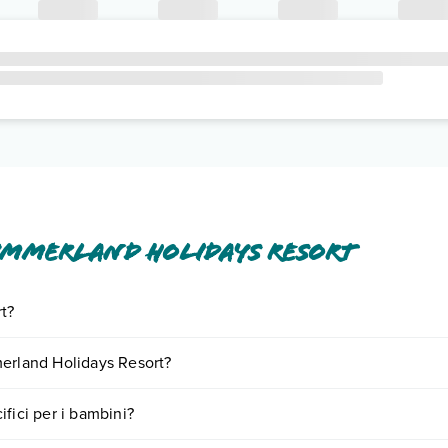
ummerland Holidays Resort
t?
inclusi o a pagamento tra cui: wi-fi in aree comuni.
merland Holidays Resort?
o e descrizione
".
giornando presso Summerland Holidays Resort. Scoprile tutte nella
sezi
fici per i bambini?
nto
.
rvizi per bambini
, inclusi o a pagamento, tra cui: piscina per bambini.