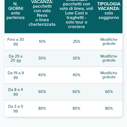
VACANZA:
N.
pacchetti con
TIPOLOGIA
pacchetti
GIORNI
volo di linea, voli
VACANZA:
con volo
ante
Low Cost o
solo
Neos
partenza
traghetti -
soggiorno
o linea
solo tour o
charterizzata
crociera
Fino a 30
Modifiche
10%
25%
gg
gratuite
Da 29 a
Modifiche
30%
30%
20 gg
gratuite
Da 19 a 9
Modifiche
40%
40%
gg
gratuite
Da 8 a 4
60%
60%
60%
gg
Da 3 a 0
80%
80%
80%
gg