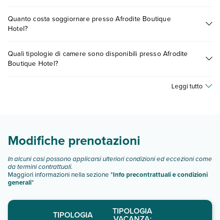
descrizione
".
Tante sono le escursioni che potrai vivere soggiornando
Quanto costa soggiornare presso Afrodite Boutique
presso Afrodite Boutique Hotel. Scoprile tutte nella
sezione
Hotel?
dedicata
o contatta il call center chiamando il numero
0721.17231 o
prenotando un appuntamento
.
I prezzi di Afrodite Boutique Hotel possono variare in base a
Quali tipologie di camere sono disponibili presso Afrodite
vari fattori (per es. date, condizioni dell'hotel, ecc). Per
Boutique Hotel?
consultare i prezzi, compila il motore di ricerca e scegli
quando partire.
Afrodite Boutique Hotel dispone di diverse tipologie di
Leggi tutto
camere:
camera doppia standard
camera doppia superior
camera quadrupla standard
Modifiche prenotazioni
Scopri tutti i dettagli nel paragrafo dedicato "
Info e
descrizione
".
In alcuni casi possono applicarsi ulteriori condizioni ed eccezioni come
da termini contrattuali.
Maggiori informazioni nella sezione "
Info precontrattuali e condizioni
generali
"
TIPOLOGIA
TIPOLOGIA
VACANZA: