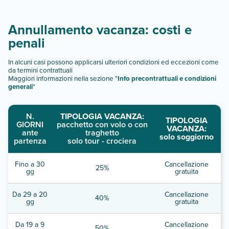
Annullamento vacanza: costi e
penali
In alcuni casi possono applicarsi ulteriori condizioni ed eccezioni come
da termini contrattuali
Maggiori informazioni nella sezione "
Info precontrattuali e condizioni
generali
"
N.
TIPOLOGIA VACANZA:
TIPOLOGIA
GIORNI
pacchetto con volo o con
VACANZA:
ante
traghetto
solo soggiorno
partenza
solo tour - crociera
Fino a 30
Cancellazione
25%
gg
gratuita
Da 29 a 20
Cancellazione
40%
gg
gratuita
Da 19 a 9
Cancellazione
50%