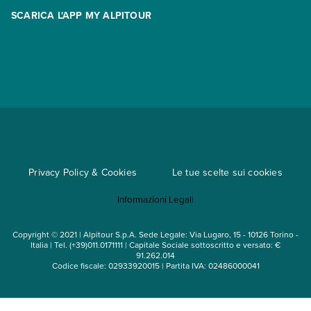
Racconti
SCARICA L'APP MY ALPITOUR
Assicurazioni
Condizioni generali di contratto
Partnership
App My Alpitour World
Documenti per l'espatrio
Parti e Riparti
Convenzioni
Trova un'agenzia
Viaggi di gruppo
Metodi di pagamento
Regole per viaggiare
Cataloghi
Privacy Policy & Cookies
Le tue scelte sui cookies
Mappa del sito
Informazioni Legali
Noleggio auto
Copyright © 2021 | Alpitour S.p.A. Sede Legale: Via Lugaro, 15 - 10126 Torino -
Italia | Tel. (+39)011.0171111 | Capitale Sociale sottoscritto e versato: €
91.262.014
Codice fiscale: 02933920015 | Partita IVA: 02486000041