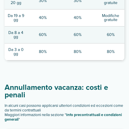
30%
30%
20 gg
gratuite
Da 19 a 9
Modifiche
40%
40%
gg
gratuite
Da 8 a 4
60%
60%
60%
gg
Da 3 a 0
80%
80%
80%
gg
Annullamento vacanza: costi e
penali
In alcuni casi possono applicarsi ulteriori condizioni ed eccezioni come
da termini contrattuali
Maggiori informazioni nella sezione "
Info precontrattuali e condizioni
generali
"