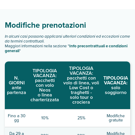
gratuitamente nella camera dei genitori o tutori, utilizzando
Scopri tutti i dettagli nel paragrafo dedicato "
Info e
i letti presenti. È possibile richiedere camere attigue o
descrizione
".
comunicanti (previa disponibilità) contattando la struttura al
numero riportato nella conferma della prenotazione. Le
Modifiche prenotazioni
pulizie sono a cura di un servizio professionale.
In alcuni casi possono applicarsi ulteriori condizioni ed eccezioni come
da termini contrattuali.
Maggiori informazioni nella sezione "
Info precontrattuali e condizioni
generali
"
TIPOLOGIA
TIPOLOGIA
VACANZA:
VACANZA:
N.
pacchetti con
TIPOLOGIA
pacchetti
GIORNI
volo di linea, voli
VACANZA:
con volo
ante
Low Cost o
solo
Neos
partenza
traghetti -
soggiorno
o linea
solo tour o
charterizzata
crociera
Fino a 30
Modifiche
10%
25%
gg
gratuite
Da 29 a
Modifiche