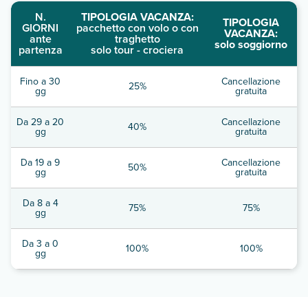
N.
TIPOLOGIA VACANZA:
TIPOLOGIA
GIORNI
pacchetto con volo o con
VACANZA:
ante
traghetto
solo soggiorno
partenza
solo tour - crociera
Fino a 30
Cancellazione
25%
gg
gratuita
Da 29 a 20
Cancellazione
40%
gg
gratuita
Da 19 a 9
Cancellazione
50%
gg
gratuita
Da 8 a 4
75%
75%
gg
Da 3 a 0
100%
100%
gg