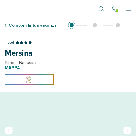
Vai al contenuto principale
Apr
1
.
Componi la tua vacanza
Hotel
Mersina
Paros - Naoussa
MAPPA