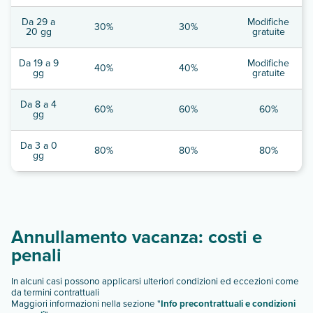
Da 29 a
Modifiche
30%
30%
20 gg
gratuite
Da 19 a 9
Modifiche
40%
40%
gg
gratuite
Da 8 a 4
60%
60%
60%
gg
Da 3 a 0
80%
80%
80%
gg
Annullamento vacanza: costi e
penali
In alcuni casi possono applicarsi ulteriori condizioni ed eccezioni come
da termini contrattuali
Maggiori informazioni nella sezione "
Info precontrattuali e condizioni