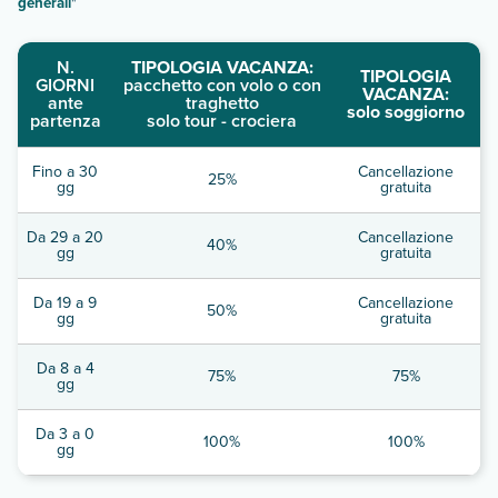
generali
"
N.
TIPOLOGIA VACANZA:
TIPOLOGIA
GIORNI
pacchetto con volo o con
VACANZA:
ante
traghetto
solo soggiorno
partenza
solo tour - crociera
Fino a 30
Cancellazione
25%
gg
gratuita
Da 29 a 20
Cancellazione
40%
gg
gratuita
Da 19 a 9
Cancellazione
50%
gg
gratuita
Da 8 a 4
75%
75%
gg
Da 3 a 0
100%
100%
gg