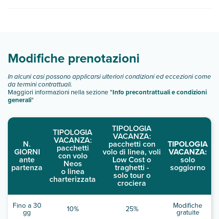
camere attigue o comunicanti (previa disponibilità)
quando partire.
contattando la struttura al numero riportato nella conferma
Naoussa Hills Boutique Resort dispone di diverse tipologie di
della prenotazione. È possibile accordarsi per soggiornare
camere:
con animali domestici mettendosi in contatto direttamente
Scopri tutti i dettagli nel paragrafo dedicato "
Info e
con la struttura tramite i recapiti presenti nella conferma
descrizione
".
ricevuta in seguito alla prenotazione. Per la sicurezza dei
Modifiche prenotazioni
viaggiatori, sono disponibili metodi di pagamento senza
contanti per tutte le transazioni e gli ospiti possono
In alcuni casi possono applicarsi ulteriori condizioni ed eccezioni come
accedere alle loro camere con un dispositivo mobile.Sono
da termini contrattuali.
disponibili il check-in senza contatti e il check-out senza
Maggiori informazioni nella sezione "
Info precontrattuali e condizioni
contatti. Questa struttura è LGBTQ+ friendly e accoglie tutti
generali
"
gli ospiti, senza alcuna distinzione.
TIPOLOGIA
TIPOLOGIA
VACANZA:
VACANZA:
N.
pacchetti con
TIPOLOGIA
pacchetti
GIORNI
volo di linea, voli
VACANZA:
con volo
ante
Low Cost o
solo
Neos
partenza
traghetti -
soggiorno
o linea
solo tour o
charterizzata
crociera
Fino a 30
Modifiche
10%
25%
gg
gratuite