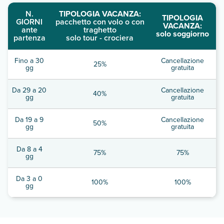
N.
TIPOLOGIA VACANZA:
TIPOLOGIA
GIORNI
pacchetto con volo o con
VACANZA:
ante
traghetto
solo soggiorno
partenza
solo tour - crociera
Fino a 30
Cancellazione
25%
gg
gratuita
Da 29 a 20
Cancellazione
40%
gg
gratuita
Da 19 a 9
Cancellazione
50%
gg
gratuita
Da 8 a 4
75%
75%
gg
Da 3 a 0
100%
100%
gg