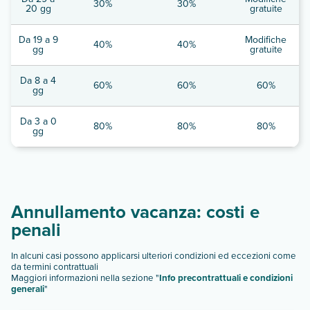
30%
30%
20 gg
gratuite
Da 19 a 9
Modifiche
40%
40%
gg
gratuite
Da 8 a 4
60%
60%
60%
gg
Da 3 a 0
80%
80%
80%
gg
Annullamento vacanza: costi e
penali
In alcuni casi possono applicarsi ulteriori condizioni ed eccezioni come
da termini contrattuali
Maggiori informazioni nella sezione "
Info precontrattuali e condizioni
generali
"