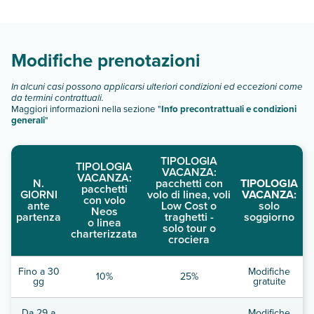
camere:
Scopri tutti i dettagli nel paragrafo dedicato "
Info e
descrizione
".
Modifiche prenotazioni
In alcuni casi possono applicarsi ulteriori condizioni ed eccezioni come
da termini contrattuali.
Maggiori informazioni nella sezione "
Info precontrattuali e condizioni
generali
"
TIPOLOGIA
TIPOLOGIA
VACANZA:
VACANZA:
N.
pacchetti con
TIPOLOGIA
pacchetti
GIORNI
volo di linea, voli
VACANZA:
con volo
ante
Low Cost o
solo
Neos
partenza
traghetti -
soggiorno
o linea
solo tour o
charterizzata
crociera
Fino a 30
Modifiche
10%
25%
gg
gratuite
Da 29 a
Modifiche