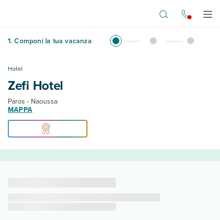
Vai al contenuto principale
Apr
1
.
Componi la tua vacanza
Hotel
Zefi Hotel
Paros - Naoussa
MAPPA