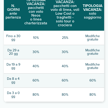
VACANZA:
VACANZA:
N.
pacchetti con
TIPOLOGIA
pacchetti
GIORNI
volo di linea, voli
VACANZA:
con volo
ante
Low Cost o
solo
Neos
partenza
traghetti -
soggiorno
o linea
solo tour o
charterizzata
crociera
Fino a 30
Modifiche
10%
25%
gg
gratuite
Da 29 a
Modifiche
30%
30%
20 gg
gratuite
Da 19 a 9
Modifiche
40%
40%
gg
gratuite
Da 8 a 4
60%
60%
60%
gg
Da 3 a 0
80%
80%
80%
gg