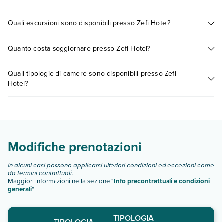
Quali escursioni sono disponibili presso Zefi Hotel?
Tante sono le escursioni che potrai vivere soggiornando
Quanto costa soggiornare presso Zefi Hotel?
presso Zefi Hotel. Scoprile tutte nella
sezione dedicata
o
contatta il call center chiamando il numero 0721.17231 o
I prezzi di Zefi Hotel possono variare in base a vari fattori (per
prenotando un appuntamento
.
Quali tipologie di camere sono disponibili presso Zefi
es. date, condizioni dell'hotel, ecc). Per consultare i prezzi,
Hotel?
compila il motore di ricerca e scegli quando partire.
Zefi Hotel dispone di diverse tipologie di camere:
Scopri tutti i dettagli nel paragrafo dedicato "
Info e
descrizione
".
Modifiche prenotazioni
In alcuni casi possono applicarsi ulteriori condizioni ed eccezioni come
da termini contrattuali.
Maggiori informazioni nella sezione "
Info precontrattuali e condizioni
generali
"
TIPOLOGIA
TIPOLOGIA