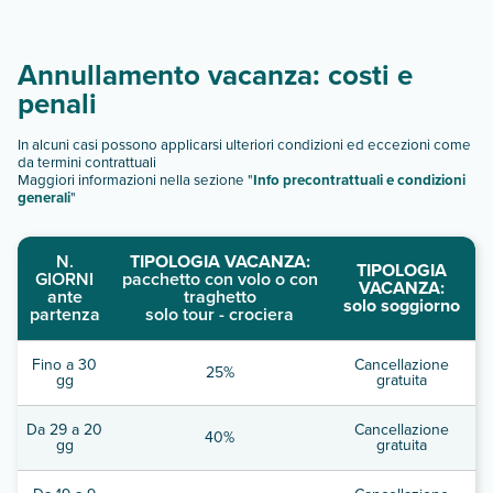
Annullamento vacanza: costi e
penali
In alcuni casi possono applicarsi ulteriori condizioni ed eccezioni come
da termini contrattuali
Maggiori informazioni nella sezione "
Info precontrattuali e condizioni
generali
"
N.
TIPOLOGIA VACANZA:
TIPOLOGIA
GIORNI
pacchetto con volo o con
VACANZA:
ante
traghetto
solo soggiorno
partenza
solo tour - crociera
Fino a 30
Cancellazione
25%
gg
gratuita
Da 29 a 20
Cancellazione
40%
gg
gratuita