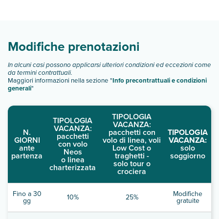
Hotel Kontes Comfort dispone di diverse tipologie di camere:
Scopri tutti i dettagli nel paragrafo dedicato "
Info e
descrizione
".
Modifiche prenotazioni
In alcuni casi possono applicarsi ulteriori condizioni ed eccezioni come
da termini contrattuali.
Maggiori informazioni nella sezione "
Info precontrattuali e condizioni
generali
"
TIPOLOGIA
TIPOLOGIA
VACANZA:
VACANZA:
N.
pacchetti con
TIPOLOGIA
pacchetti
GIORNI
volo di linea, voli
VACANZA:
con volo
ante
Low Cost o
solo
Neos
partenza
traghetti -
soggiorno
o linea
solo tour o
charterizzata
crociera
Fino a 30
Modifiche
10%
25%
gg
gratuite