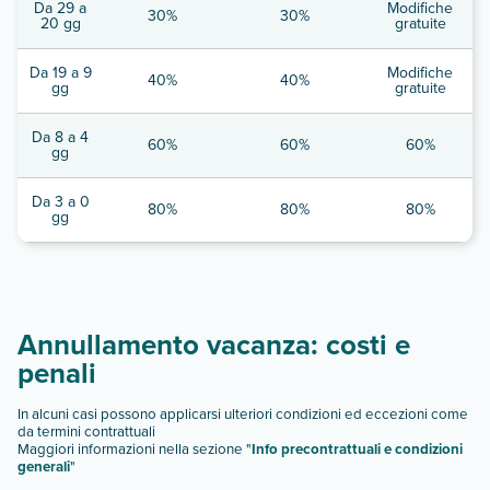
Da 29 a
Modifiche
30%
30%
20 gg
gratuite
Da 19 a 9
Modifiche
40%
40%
gg
gratuite
Da 8 a 4
60%
60%
60%
gg
Da 3 a 0
80%
80%
80%
gg
Annullamento vacanza: costi e
penali
In alcuni casi possono applicarsi ulteriori condizioni ed eccezioni come
da termini contrattuali
Maggiori informazioni nella sezione "
Info precontrattuali e condizioni
generali
"