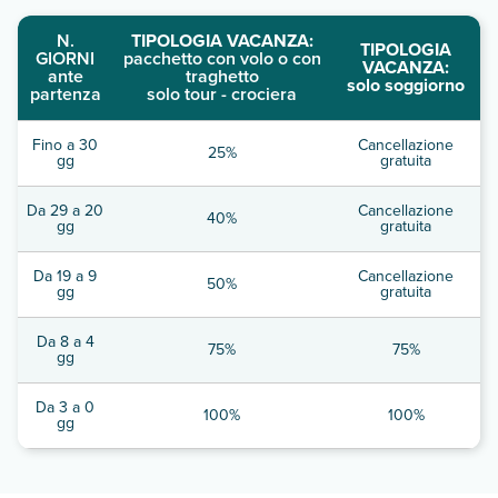
N.
TIPOLOGIA VACANZA:
TIPOLOGIA
GIORNI
pacchetto con volo o con
VACANZA:
ante
traghetto
solo soggiorno
partenza
solo tour - crociera
Fino a 30
Cancellazione
25%
gg
gratuita
Da 29 a 20
Cancellazione
40%
gg
gratuita
Da 19 a 9
Cancellazione
50%
gg
gratuita
Da 8 a 4
75%
75%
gg
Da 3 a 0
100%
100%
gg