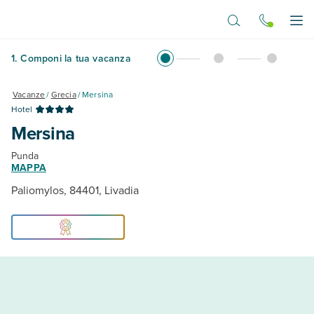
Vai al contenuto principale
Apr
1
.
Componi la tua vacanza
Vacanze
/
Grecia
/
Mersina
Hotel
Mersina
Punda
MAPPA
Paliomylos, 84401, Livadia