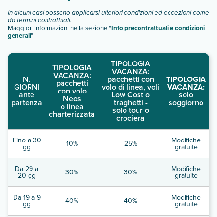
In alcuni casi possono applicarsi ulteriori condizioni ed eccezioni come
da termini contrattuali.
Maggiori informazioni nella sezione "
Info precontrattuali e condizioni
generali
"
TIPOLOGIA
TIPOLOGIA
VACANZA:
VACANZA:
N.
pacchetti con
TIPOLOGIA
pacchetti
GIORNI
volo di linea, voli
VACANZA:
con volo
ante
Low Cost o
solo
Neos
partenza
traghetti -
soggiorno
o linea
solo tour o
charterizzata
crociera
Fino a 30
Modifiche
10%
25%
gg
gratuite
Da 29 a
Modifiche
30%
30%
20 gg
gratuite
Da 19 a 9
Modifiche
40%
40%
gg
gratuite