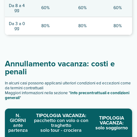
Da 8 a 4
60%
60%
60%
gg
Da 3 a 0
80%
80%
80%
gg
Annullamento vacanza: costi e
penali
In alcuni casi possono applicarsi ulteriori condizioni ed eccezioni come
da termini contrattuali
Maggiori informazioni nella sezione "
Info precontrattuali e condizioni
generali
"
N.
TIPOLOGIA VACANZA:
TIPOLOGIA
GIORNI
pacchetto con volo o con
VACANZA:
ante
traghetto
solo soggiorno
partenza
solo tour - crociera