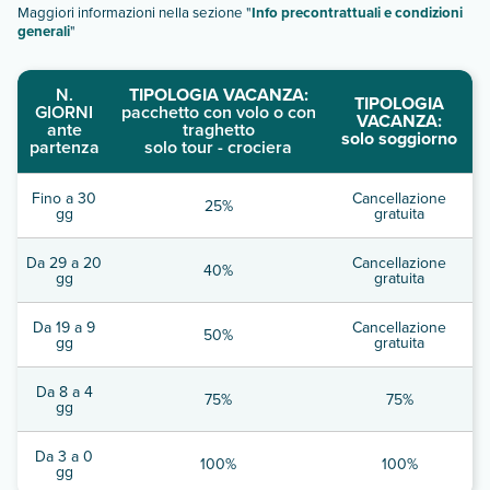
Maggiori informazioni nella sezione "
Info precontrattuali e condizioni
generali
"
N.
TIPOLOGIA VACANZA:
TIPOLOGIA
GIORNI
pacchetto con volo o con
VACANZA:
ante
traghetto
solo soggiorno
partenza
solo tour - crociera
Fino a 30
Cancellazione
25%
gg
gratuita
Da 29 a 20
Cancellazione
40%
gg
gratuita
Da 19 a 9
Cancellazione
50%
gg
gratuita
Da 8 a 4
75%
75%
gg
Da 3 a 0
100%
100%
gg