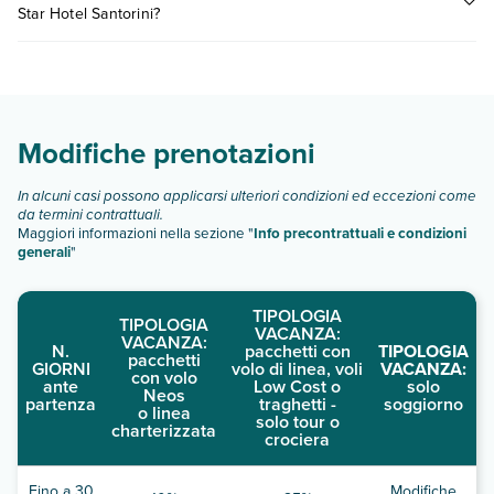
anni soggiorna gratuitamente nella camera dei genitori o
Star Hotel Santorini?
consultare i prezzi, compila il motore di ricerca e scegli
tutori, utilizzando i letti presenti. Questa struttura è LGBTQ+
quando partire.
friendly e accoglie tutti gli ospiti, senza alcuna distinzione.
Golden Star Hotel Santorini dispone di diverse tipologie di
camere:
Scopri tutti i dettagli nel paragrafo dedicato "
Info e
descrizione
".
Modifiche prenotazioni
In alcuni casi possono applicarsi ulteriori condizioni ed eccezioni come
da termini contrattuali.
Maggiori informazioni nella sezione "
Info precontrattuali e condizioni
generali
"
TIPOLOGIA
TIPOLOGIA
VACANZA:
VACANZA:
N.
pacchetti con
TIPOLOGIA
pacchetti
GIORNI
volo di linea, voli
VACANZA:
con volo
ante
Low Cost o
solo
Neos
partenza
traghetti -
soggiorno
o linea
solo tour o
charterizzata
crociera
Fino a 30
Modifiche