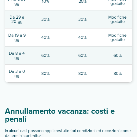
10%
25%
gg
gratuite
Da 29 a
Modifiche
30%
30%
20 gg
gratuite
Da 19 a 9
Modifiche
40%
40%
gg
gratuite
Da 8 a 4
60%
60%
60%
gg
Da 3 a 0
80%
80%
80%
gg
Annullamento vacanza: costi e
penali
In alcuni casi possono applicarsi ulteriori condizioni ed eccezioni come
da termini contrattuali