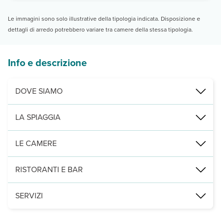
Le immagini sono solo illustrative della tipologia indicata. Disposizione e
dettagli di arredo potrebbero variare tra camere della stessa tipologia.
Info e descrizione
DOVE SIAMO
Thira, 600 m dal centro, 7 km dall’aeroporto, 8 dalla spiaggia di 
LA SPIAGGIA
la bella e ampia spiaggia di Kamari, a 8 km, è di ciottoli neri e att
LE CAMERE
17 camere dotate di servizi privati, asciugacapelli, telefono, TV, a
RISTORANTI E BAR
una sala per la prima colazione.
SERVIZI
sala TV presso la reception, parcheggio e connessione Wi-Fi gratu