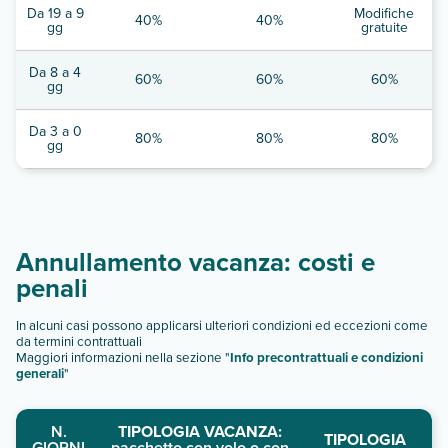
Da 19 a 9
Modifiche
40%
40%
gg
gratuite
Da 8 a 4
60%
60%
60%
gg
Da 3 a 0
80%
80%
80%
gg
Annullamento vacanza: costi e
penali
In alcuni casi possono applicarsi ulteriori condizioni ed eccezioni come
da termini contrattuali
Maggiori informazioni nella sezione "
Info precontrattuali e condizioni
generali
"
N.
TIPOLOGIA VACANZA:
TIPOLOGIA
GIORNI
pacchetto con volo o con