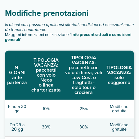
camera singola
Modifiche prenotazioni
Scopri tutti i dettagli nel paragrafo dedicato "
Info e
descrizione
".
In alcuni casi possono applicarsi ulteriori condizioni ed eccezioni come
da termini contrattuali.
Maggiori informazioni nella sezione "
Info precontrattuali e condizioni
generali
"
TIPOLOGIA
TIPOLOGIA
VACANZA:
VACANZA:
N.
pacchetti con
TIPOLOGIA
pacchetti
GIORNI
volo di linea, voli
VACANZA:
con volo
ante
Low Cost o
solo
Neos
partenza
traghetti -
soggiorno
o linea
solo tour o
charterizzata
crociera
Fino a 30
Modifiche
10%
25%
gg
gratuite
Da 29 a
Modifiche
30%
30%
20 gg
gratuite