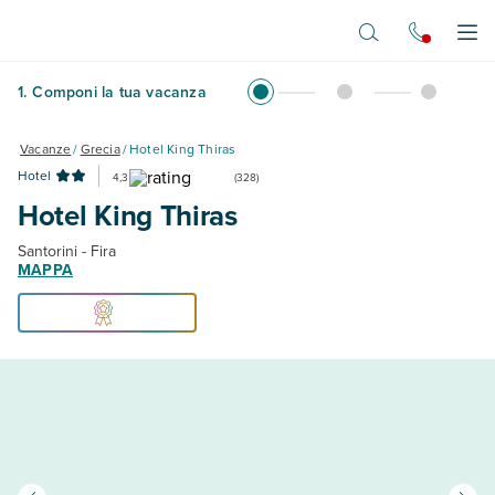
Vai al contenuto principale
Apr
1
.
Componi la tua vacanza
Vacanze
/
Grecia
/
Hotel King Thiras
Hotel
4,3
(
328
)
Hotel King Thiras
Santorini - Fira
MAPPA