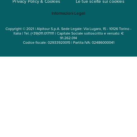
Privacy Policy & Cookies
Le tue scelte sui cookies
Mappa del sito
Informazioni Legali
Noleggio auto
Copyright © 2021 | Alpitour S.p.A. Sede Legale: Via Lugaro, 15 - 10126 Torino -
Italia | Tel. (+39)011.0171111 | Capitale Sociale sottoscritto e versato: €
91.262.014
Codice fiscale: 02933920015 | Partita IVA: 02486000041