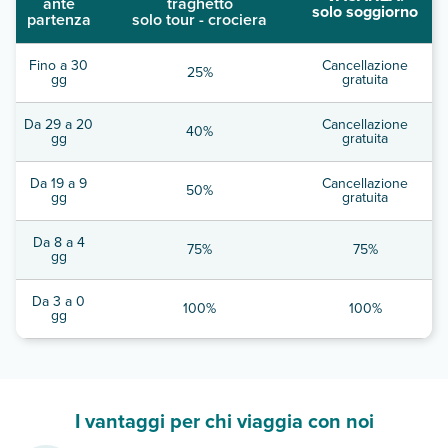
ante
traghetto
solo soggiorno
partenza
solo tour - crociera
Fino a 30
Cancellazione
25%
gg
gratuita
Da 29 a 20
Cancellazione
40%
gg
gratuita
Da 19 a 9
Cancellazione
50%
gg
gratuita
Da 8 a 4
75%
75%
gg
Da 3 a 0
100%
100%
gg
I vantaggi per chi viaggia con noi