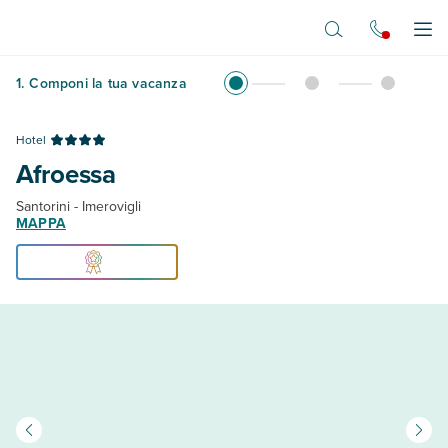
Vai al contenuto principale
Apr
1
.
Componi la tua vacanza
Hotel
Afroessa
Santorini - Imerovigli
MAPPA