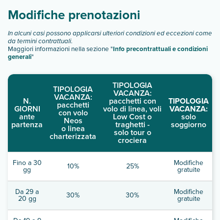
struttura non vengono serviti alcolici.
Modifiche prenotazioni
In alcuni casi possono applicarsi ulteriori condizioni ed eccezioni come
da termini contrattuali.
Maggiori informazioni nella sezione "
Info precontrattuali e condizioni
generali
"
TIPOLOGIA
TIPOLOGIA
VACANZA:
VACANZA:
N.
pacchetti con
TIPOLOGIA
pacchetti
GIORNI
volo di linea, voli
VACANZA:
con volo
ante
Low Cost o
solo
Neos
partenza
traghetti -
soggiorno
o linea
solo tour o
charterizzata
crociera
Fino a 30
Modifiche
10%
25%
gg
gratuite
Da 29 a
Modifiche
30%
30%
20 gg
gratuite