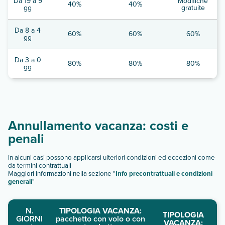
Da 19 a 9
Modifiche
40%
40%
gg
gratuite
Da 8 a 4
60%
60%
60%
gg
Da 3 a 0
80%
80%
80%
gg
Annullamento vacanza: costi e
penali
In alcuni casi possono applicarsi ulteriori condizioni ed eccezioni come
da termini contrattuali
Maggiori informazioni nella sezione "
Info precontrattuali e condizioni
generali
"
N.
TIPOLOGIA VACANZA:
TIPOLOGIA
GIORNI
pacchetto con volo o con
VACANZA: