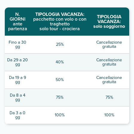
N.
TIPOLOGIA VACANZA:
TIPOLOGIA
GIORNI
pacchetto con volo o con
VACANZA:
ante
traghetto
solo soggiorno
partenza
solo tour - crociera
Fino a 30
Cancellazione
25%
gg
gratuita
Da 29 a 20
Cancellazione
40%
gg
gratuita
Da 19 a 9
Cancellazione
50%
gg
gratuita
Da 8 a 4
75%
75%
gg
Da 3 a 0
100%
100%
gg