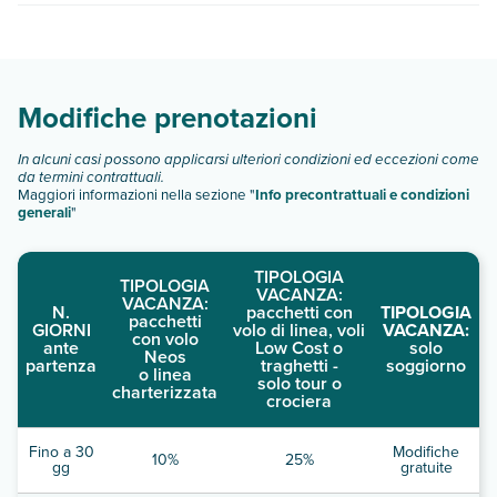
quando partire.
registrati. Per la sicurezza dei viaggiatori, sono disponibili
Agave Santorini Design Boutiqu dispone di diverse tipologie
metodi di pagamento senza contanti per tutte le
di camere:
transazioni.Sono disponibili il check-in senza contatti e il
Scopri tutti i dettagli nel paragrafo dedicato "
Info e
check-out senza contatti. Questa struttura è LGBTQ+
descrizione
".
friendly e accoglie tutti gli ospiti, senza alcuna distinzione.
Modifiche prenotazioni
In alcuni casi possono applicarsi ulteriori condizioni ed eccezioni come
da termini contrattuali.
Maggiori informazioni nella sezione "
Info precontrattuali e condizioni
generali
"
TIPOLOGIA
TIPOLOGIA
VACANZA:
VACANZA:
N.
pacchetti con
TIPOLOGIA
pacchetti
GIORNI
volo di linea, voli
VACANZA:
con volo
ante
Low Cost o
solo
Neos
partenza
traghetti -
soggiorno
o linea
solo tour o
charterizzata
crociera
Fino a 30
Modifiche
10%
25%
gg
gratuite