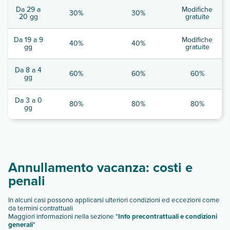
Da 29 a
Modifiche
30%
30%
20 gg
gratuite
Da 19 a 9
Modifiche
40%
40%
gg
gratuite
Da 8 a 4
60%
60%
60%
gg
Da 3 a 0
80%
80%
80%
gg
Annullamento vacanza: costi e
penali
In alcuni casi possono applicarsi ulteriori condizioni ed eccezioni come
da termini contrattuali
Maggiori informazioni nella sezione "
Info precontrattuali e condizioni
generali
"