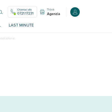
Trova
Chiamaci allo
Accedi o registrati all
0721.17231
Agenzia
L
LAST MINUTE
renotazione