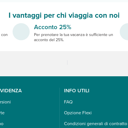
I vantaggi per chi viaggia con noi
Acconto 25%
e
con
Per prenotare la tua vacanza è sufficiente un
acconto del 25%.
EVIDENZA
INFO UTILI
rsioni
FAQ
rte
Opzione Flexi
mo
Condizioni generali di contratto