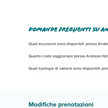
dal giorno 1 novembre al giorno 31 marzo, 0.50 E
2.00 EUR per sistemazione, a notte Abbiamo inclu
In base alla normativa vigente, non si accettan
struttura utilizzando i recapiti indicati nella c
Domande frequenti su A
Quali escursioni sono disponibili presso Andr
Tante sono le escursioni che potrai vivere sogg
Quanto costa soggiornare presso Andreas Hot
0721.17231 o
prenotando un appuntamento
.
I prezzi di Andreas Hotel possono variare in base 
Quali tipologie di camere sono disponibili pr
partire.
Andreas Hotel dispone di diverse tipologie di c
Scopri tutti i dettagli nel paragrafo dedicato "
Inf
Modifiche prenotazioni