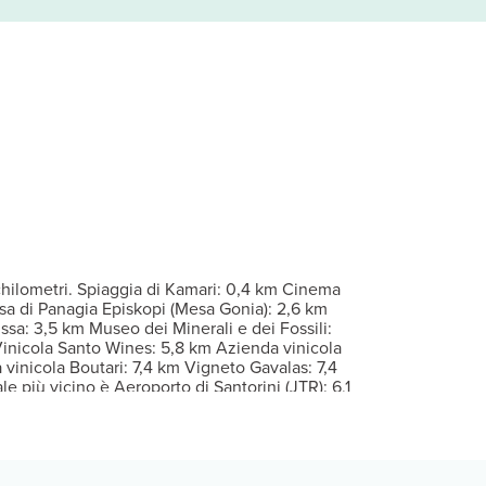
. Il Wi-Fi gratuito ti consente di restare in contatto con il mondo
giardino da dove potrai ammirare il paesaggio.
Per eventuali ospiti aggiuntivi possono essere previsti supplementi, 
chilometri. Spiaggia di Kamari: 0,4 km Cinema
esa di Panagia Episkopi (Mesa Gonia): 2,6 km
issa: 3,5 km Museo dei Minerali e dei Fossili:
nicola Santo Wines: 5,8 km Azienda vinicola
inicola Boutari: 7,4 km Vigneto Gavalas: 7,4
e più vicino è Aeroporto di Santorini (JTR): 6,1