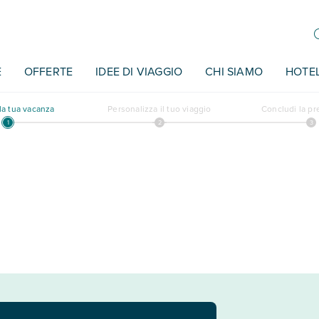
E
OFFERTE
IDEE DI VIAGGIO
CHI SIAMO
HOTE
a tua vacanza
Personalizza il tuo viaggio
Concludi la p