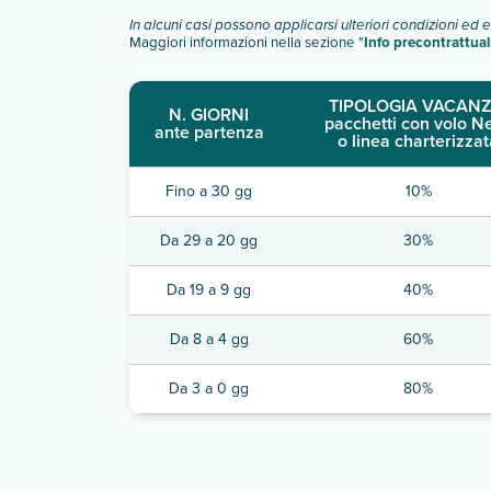
In alcuni casi possono applicarsi ulteriori condizioni ed 
Maggiori informazioni nella sezione "
Info precontrattual
TIPOLOGIA VACANZ
N. GIORNI
pacchetti con volo N
ante partenza
o linea charterizzat
Fino a 30 gg
10%
Da 29 a 20 gg
30%
Da 19 a 9 gg
40%
Da 8 a 4 gg
60%
Da 3 a 0 gg
80%