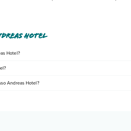
UR per sistemazione, a notte Il comune applica una tassa di soggi
so tutti i costi che ci ha comunicato la struttura.
o pagamenti in contanti per importi superiori a 500 EUR. Per magg
onferma della prenotazione. La piscina stagionale resterà aperta da 
ndreas Hotel
eas Hotel?
iornando presso Andreas Hotel. Scoprile tutte nella
sezione dedicata
o
el?
a vari fattori (per es. date, condizioni dell'hotel, ecc). Per consultare 
esso Andreas Hotel?
amere:
o e descrizione
".