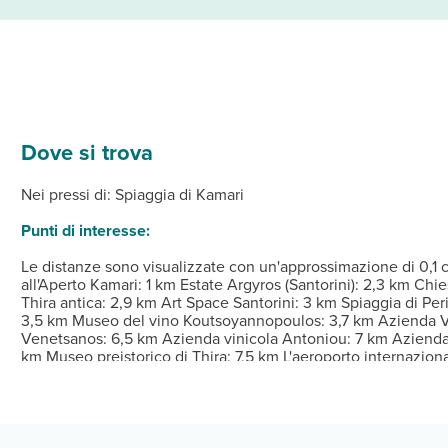
Dove si trova
onata della struttura, complete di frigorifero e TV a schermo piatto
a cui una piscina stagionale all'aperto, nonché una terrazza e un 
ente tutti i giorni dalle ore 07:00 alle ore 10:00.
 e il 31 marzo.
Dalle ore 14:00 Alle ore 24:00 Istruzioni per il check-in: 
Nei pressi di: Spiaggia di Kamari
Punti di interesse:
Le distanze sono visualizzate con un'approssimazione di 0,1 
all'Aperto Kamari: 1 km Estate Argyros (Santorini): 2,3 km Chi
Thira antica: 2,9 km Art Space Santorini: 3 km Spiaggia di Per
3,5 km Museo del vino Koutsoyannopoulos: 3,7 km Azienda Vi
Venetsanos: 6,5 km Azienda vinicola Antoniou: 7 km Azienda v
km Museo preistorico di Thira: 7,5 km L'aeroporto internazional
km