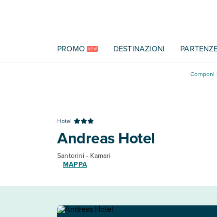
Vai al contenuto principale
PROMO
DESTINAZIONI
PARTENZ
NEW
Componi l
Hotel
Andreas Hotel
Santorini - Kamari
MAPPA