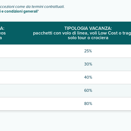
eccezioni come da termini contrattuali.
i e condizioni generali
"
A:
TIPOLOGIA VACANZA:
eos
pacchetti con volo di linea, voli Low Cost o trag
a
solo tour o crociera
25%
30%
40%
60%
80%