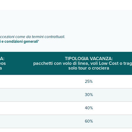
o e descrizione
".
eccezioni come da termini contrattuali.
i e condizioni generali
"
A:
TIPOLOGIA VACANZA:
eos
pacchetti con volo di linea, voli Low Cost o trag
a
solo tour o crociera
25%
30%
40%
60%