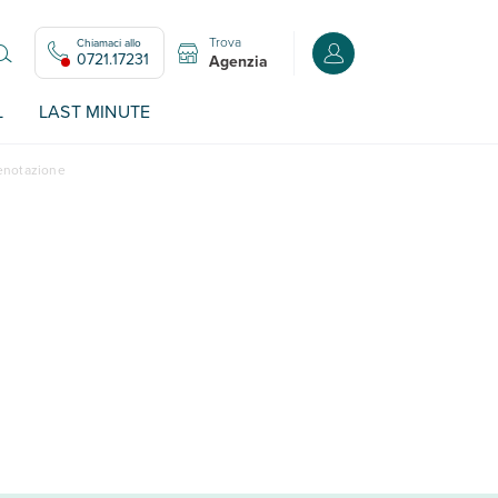
Trova
Chiamaci allo
Accedi o registrati all
0721.17231
Agenzia
L
LAST MINUTE
renotazione