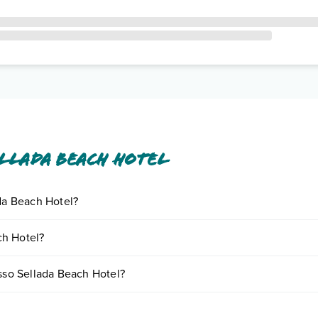
llada Beach Hotel
ada Beach Hotel?
iornando presso Sellada Beach Hotel. Scoprile tutte nella
sezione dedi
ch Hotel?
base a vari fattori (per es. date, condizioni dell'hotel, ecc). Per consul
esso Sellada Beach Hotel?
e di camere: