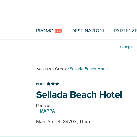
Vai al contenuto principale
PROMO
DESTINAZIONI
PARTENZ
NEW
Componi l
Vacanze
/
Grecia
/
Sellada Beach Hotel
Hotel
Sellada Beach Hotel
Perissa
MAPPA
Main Street, 84703, Thira