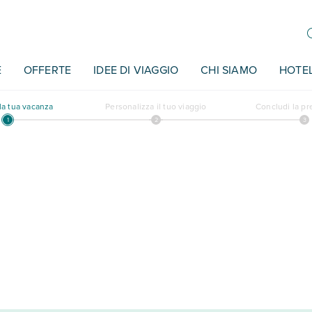
E
OFFERTE
IDEE DI VIAGGIO
CHI SIAMO
HOTE
a tua vacanza
Personalizza il tuo viaggio
Concludi la p