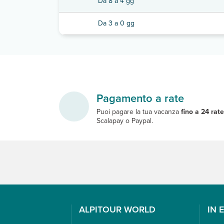
Da 8 a 4 gg
Da 3 a 0 gg
Pagamento a rate
Puoi pagare la tua vacanza
fino a 24 rat
Scalapay o Paypal.
ALPITOUR WORLD
IN 