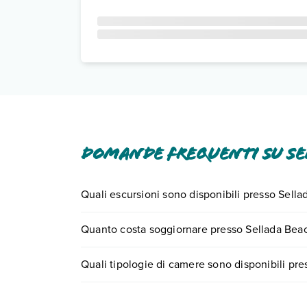
Domande frequenti su Se
Quali escursioni sono disponibili presso Sell
Tante sono le escursioni che potrai vivere sogg
Quanto costa soggiornare presso Sellada Bea
0721.17231 o
prenotando un appuntamento
.
I prezzi di Sellada Beach Hotel possono variare in 
Quali tipologie di camere sono disponibili pr
quando partire.
Sellada Beach Hotel dispone di diverse tipologi