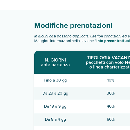
Scopri tutti i dettagli nel paragrafo dedicato "
Inf
Modifiche prenotazioni
In alcuni casi possono applicarsi ulteriori condizioni ed 
Maggiori informazioni nella sezione "
Info precontrattual
TIPOLOGIA VACANZ
N. GIORNI
pacchetti con volo N
ante partenza
o linea charterizzat
Fino a 30 gg
10%
Da 29 a 20 gg
30%
Da 19 a 9 gg
40%
Da 8 a 4 gg
60%