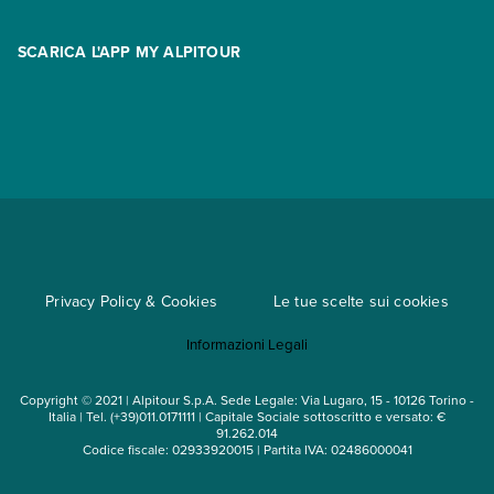
Area riservata
Opzione Flexi
Racconti
SCARICA L'APP MY ALPITOUR
Assicurazioni
Condizioni generali di contratto
Partnership
App My Alpitour World
Documenti per l'espatrio
Parti e Riparti
Convenzioni
Trova un'agenzia
Viaggi di gruppo
Metodi di pagamento
Regole per viaggiare
Cataloghi
Privacy Policy & Cookies
Le tue scelte sui cookies
Mappa del sito
Informazioni Legali
Noleggio auto
Copyright © 2021 | Alpitour S.p.A. Sede Legale: Via Lugaro, 15 - 10126 Torino -
Italia | Tel. (+39)011.0171111 | Capitale Sociale sottoscritto e versato: €
91.262.014
Codice fiscale: 02933920015 | Partita IVA: 02486000041