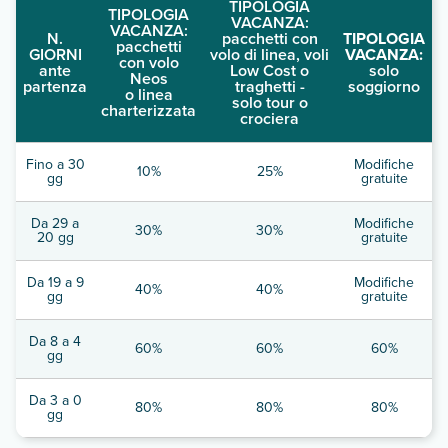
TIPOLOGIA
TIPOLOGIA
VACANZA:
VACANZA:
N.
pacchetti con
TIPOLOGIA
pacchetti
GIORNI
volo di linea, voli
VACANZA:
con volo
ante
Low Cost o
solo
Neos
partenza
traghetti -
soggiorno
o linea
solo tour o
charterizzata
crociera
Fino a 30
Modifiche
10%
25%
gg
gratuite
Da 29 a
Modifiche
30%
30%
20 gg
gratuite
Da 19 a 9
Modifiche
40%
40%
gg
gratuite
Da 8 a 4
60%
60%
60%
gg
Da 3 a 0
80%
80%
80%
gg