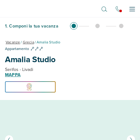
Vai al contenuto principale
Apr
1
.
Componi la tua vacanza
Vacanze
/
Grecia
/
Amalia Studio
Appartamento
Amalia Studio
Serifos - Livadi
MAPPA