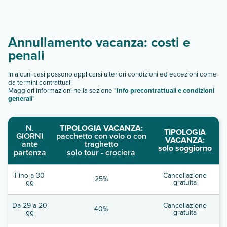
Annullamento vacanza: costi e
penali
In alcuni casi possono applicarsi ulteriori condizioni ed eccezioni come
da termini contrattuali
Maggiori informazioni nella sezione "
Info precontrattuali e condizioni
generali
"
N.
TIPOLOGIA VACANZA:
TIPOLOGIA
GIORNI
pacchetto con volo o con
VACANZA:
ante
traghetto
solo soggiorno
partenza
solo tour - crociera
Fino a 30
Cancellazione
25%
gg
gratuita
Da 29 a 20
Cancellazione
40%
gg
gratuita