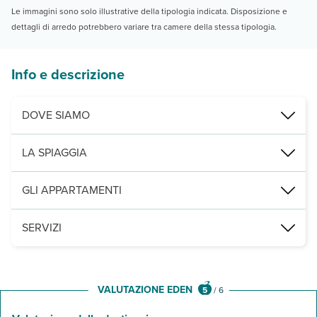
Le immagini sono solo illustrative della tipologia indicata. Disposizione e
dettagli di arredo potrebbero variare tra camere della stessa tipologia.
Info e descrizione
DOVE SIAMO
Livadi, a 80 m dalla spiaggia, 500 dal porto e dal centro.
LA SPIAGGIA
di sabbia, a tratti libera e a tratti attrezzata con lettini e ombrello
GLI APPARTAMENTI
12 studio disposti in palazzine a 2 piani con servizi privati, aria c
SERVIZI
connessione Wi-Fi nelle aree comuni e parcheggio nelle vicinanze. L
VALUTAZIONE EDEN
5
/
6