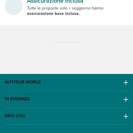
Assicurazione inclusa
Tutte le proposte volo + soggiorno hanno
assicurazione base inclusa.
ALPITOUR WORLD
AWARD
IN EVIDENZA
Il Gruppo
Escursioni
Lavora con noi
INFO UTILI
Offerte
Contatti
FAQ
Promo