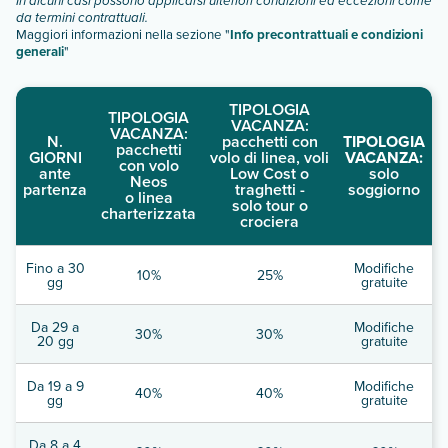
In alcuni casi possono applicarsi ulteriori condizioni ed eccezioni come
da termini contrattuali.
Maggiori informazioni nella sezione "
Info precontrattuali e condizioni
generali
"
TIPOLOGIA
TIPOLOGIA
VACANZA:
VACANZA:
N.
pacchetti con
TIPOLOGIA
pacchetti
GIORNI
volo di linea, voli
VACANZA:
con volo
ante
Low Cost o
solo
Neos
partenza
traghetti -
soggiorno
o linea
solo tour o
charterizzata
crociera
Fino a 30
Modifiche
10%
25%
gg
gratuite
Da 29 a
Modifiche
30%
30%
20 gg
gratuite
Da 19 a 9
Modifiche
40%
40%
gg
gratuite
Da 8 a 4