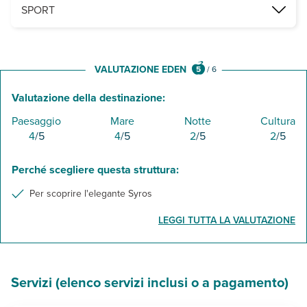
2 piscine di cui una per bambini, attrezzate con ombrelloni e lettin
SPORT
a pagamento, tennis e, sulla spiaggia, canoa e pedalò.
VALUTAZIONE EDEN
5
/
6
Valutazione della destinazione:
Paesaggio
Mare
Notte
Cultura
4
/5
4
/5
2
/5
2
/5
Perché scegliere questa struttura:
Per scoprire l'elegante Syros
LEGGI TUTTA LA VALUTAZIONE
Servizi (elenco servizi inclusi o a pagamento)