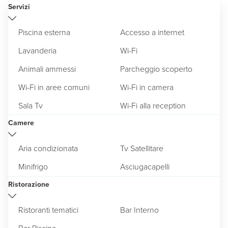
Servizi
Piscina esterna
Accesso a internet
Lavanderia
Wi-Fi
Animali ammessi
Parcheggio scoperto
Wi-Fi in aree comuni
Wi-Fi in camera
Sala Tv
Wi-Fi alla reception
Camere
Aria condizionata
Tv Satellitare
Minifrigo
Asciugacapelli
Ristorazione
Ristoranti tematici
Bar Interno
Bar Piscina