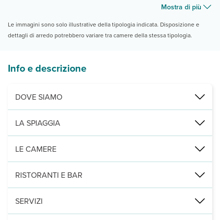
Mostra di più
Le immagini sono solo illustrative della tipologia indicata. Disposizione e
dettagli di arredo potrebbero variare tra camere della stessa tipologia.
Info e descrizione
DOVE SIAMO
Galissas, 50 m dalla spiaggia e dal centro, a 7 km da Ermoupoli e 
LA SPIAGGIA
di sabbia, attrezzata con ombrelloni e lettini a pagamento (teli mar
LE CAMERE
156 camere distribuite su 2 piani con servizi privati, asciugacape
RISTORANTI E BAR
ristorante principale dove viene servita la prima colazione e la cen
SERVIZI