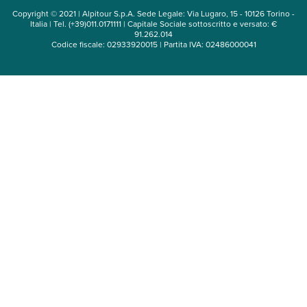
Copyright © 2021 | Alpitour S.p.A. Sede Legale: Via Lugaro, 15 - 10126 Torino -
Italia | Tel. (+39)011.0171111 | Capitale Sociale sottoscritto e versato: €
91.262.014
Codice fiscale: 02933920015 | Partita IVA: 02486000041