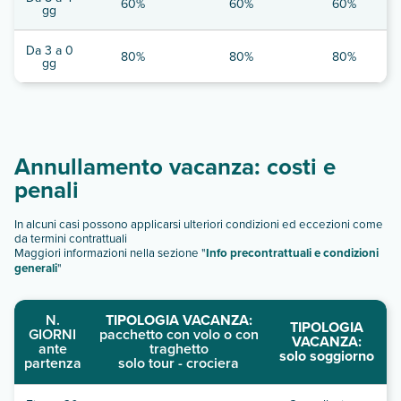
60%
60%
60%
gg
Da 3 a 0
80%
80%
80%
gg
Annullamento vacanza: costi e
penali
In alcuni casi possono applicarsi ulteriori condizioni ed eccezioni come
da termini contrattuali
Maggiori informazioni nella sezione "
Info precontrattuali e condizioni
generali
"
N.
TIPOLOGIA VACANZA:
TIPOLOGIA
GIORNI
pacchetto con volo o con
VACANZA:
ante
traghetto
solo soggiorno
partenza
solo tour - crociera