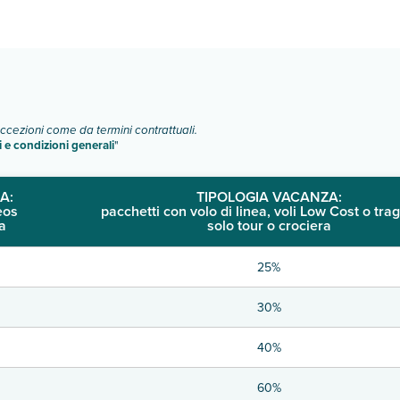
o e descrizione
".
eccezioni come da termini contrattuali.
i e condizioni generali
"
A:
TIPOLOGIA VACANZA:
eos
pacchetti con volo di linea, voli Low Cost o trag
a
solo tour o crociera
25%
30%
40%
60%