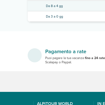
Da 8 a 4 gg
Da 3 a 0 gg
Pagamento a rate
Puoi pagare la tua vacanza
fino a 24 rat
Scalapay o Paypal.
ALPITOUR WORLD
IN 