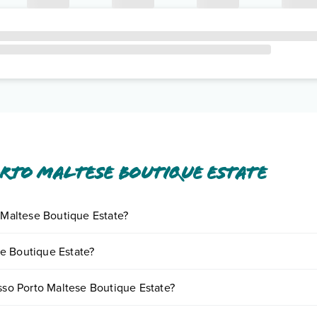
rto Maltese Boutique Estate
o Maltese Boutique Estate?
iornando presso Porto Maltese Boutique Estate. Scoprile tutte nella
se
e Boutique Estate?
nto
.
variare in base a vari fattori (per es. date, condizioni dell'hotel, ecc).
esso Porto Maltese Boutique Estate?
e tipologie di camere: