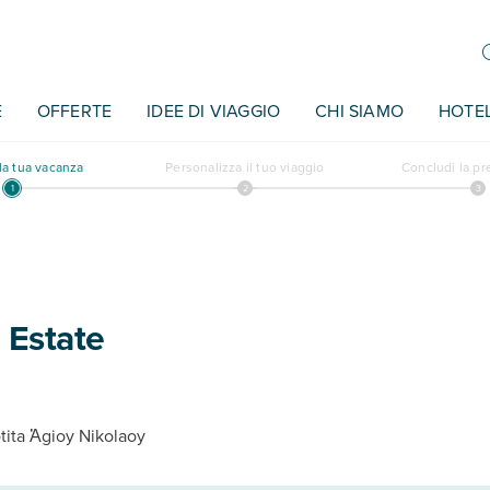
E
OFFERTE
IDEE DI VIAGGIO
CHI SIAMO
HOTE
a tua vacanza
Personalizza il tuo viaggio
Concludi la p
 Estate
tita Ἁgioy Nikolaoy