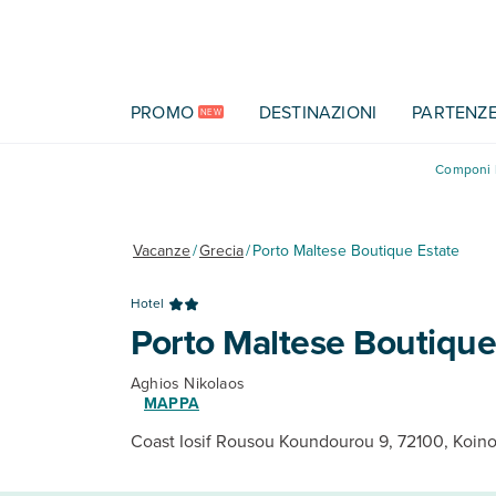
Vai al contenuto principale
PROMO
DESTINAZIONI
PARTENZ
NEW
Componi l
Vacanze
/
Grecia
/
Porto Maltese Boutique Estate
Hotel
Porto Maltese Boutique
Aghios Nikolaos
MAPPA
Coast Iosif Rousou Koundourou 9, 72100, Koino