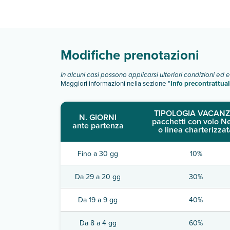
Scopri tutti i dettagli nel paragrafo dedicato "
Inf
Modifiche prenotazioni
In alcuni casi possono applicarsi ulteriori condizioni ed 
Maggiori informazioni nella sezione "
Info precontrattual
TIPOLOGIA VACANZ
N. GIORNI
pacchetti con volo N
ante partenza
o linea charterizzat
Fino a 30 gg
10%
Da 29 a 20 gg
30%
Da 19 a 9 gg
40%
Da 8 a 4 gg
60%