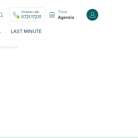
Trova
Chiamaci allo
Accedi o registrati all
0721.17231
Agenzia
L
LAST MINUTE
renotazione