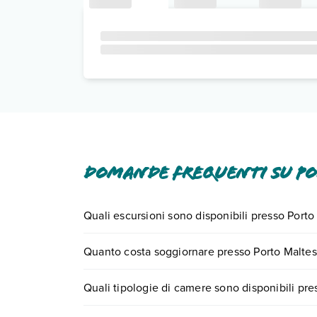
Domande frequenti su Po
Quali escursioni sono disponibili presso Port
Tante sono le escursioni che potrai vivere sogg
Quanto costa soggiornare presso Porto Maltes
numero 0721.17231 o
prenotando un appuntame
I prezzi di Porto Maltese Boutique Estate possono 
Quali tipologie di camere sono disponibili pr
e scegli quando partire.
Porto Maltese Boutique Estate dispone di divers