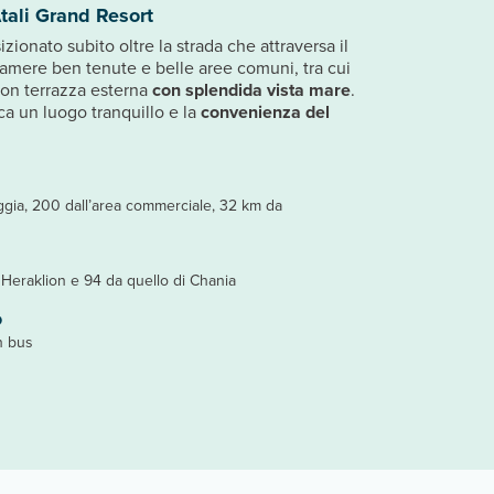
tali Grand Resort
sizionato subito oltre la strada che attraversa il
camere ben tenute e belle aree comuni, tra cui
con terrazza esterna
con splendida vista mare
.
rca un luogo tranquillo e la
convenienza del
aggia, 200 dall’area commerciale, 32 km da
 Heraklion e 94 da quello di Chania
o
in bus