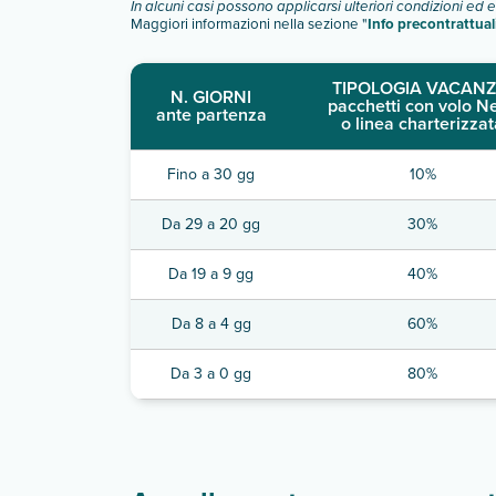
In alcuni casi possono applicarsi ulteriori condizioni ed 
Maggiori informazioni nella sezione "
Info precontrattual
TIPOLOGIA VACANZ
N. GIORNI
pacchetti con volo N
ante partenza
o linea charterizzat
Fino a 30 gg
10%
Da 29 a 20 gg
30%
Da 19 a 9 gg
40%
Da 8 a 4 gg
60%
Da 3 a 0 gg
80%