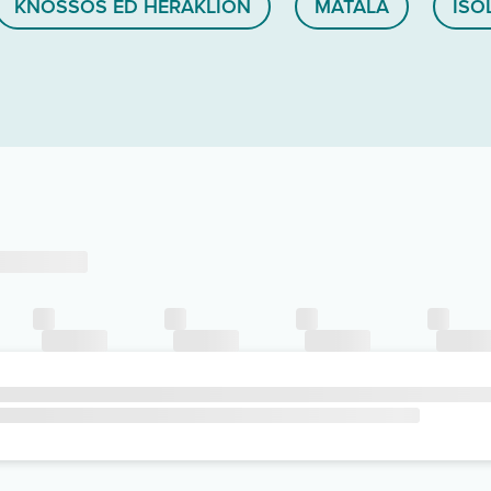
KNOSSOS ED HERAKLION
MATALA
ISO