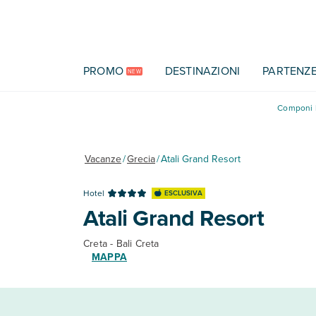
Vai al contenuto principale
PROMO
DESTINAZIONI
PARTENZ
NEW
Componi l
Vacanze
/
Grecia
/
Atali Grand Resort
Hotel
ESCLUSIVA
Atali Grand Resort
Creta - Bali Creta
MAPPA