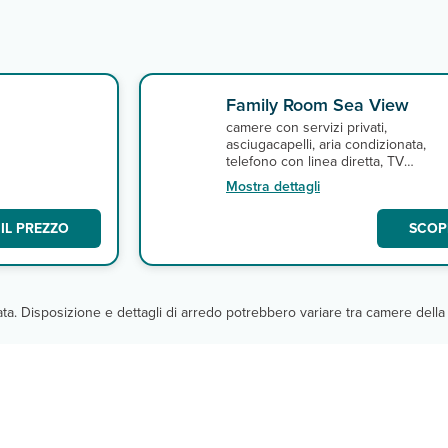
Family Room Sea View
camere con servizi privati,
asciugacapelli, aria condizionata,
telefono con linea diretta, TV
o
satellitare, connessione Wi-Fi, minif
Mostra dettagli
e terrazza o balcone. A pagamento,
cassetta di sicurezza. (max 4 pax, 3
2
IL PREZZO
SCOPR
m
).
cata. Disposizione e dettagli di arredo potrebbero variare tra camere della 