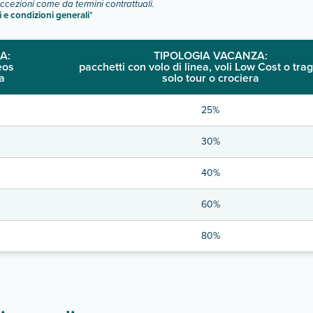
eccezioni come da termini contrattuali.
i e condizioni generali
"
A:
TIPOLOGIA VACANZA:
eos
pacchetti con volo di linea, voli Low Cost o trag
a
solo tour o crociera
25%
30%
40%
60%
80%