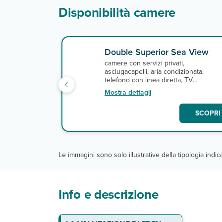
Disponibilità camere
Double Superior Sea View
camere con servizi privati,
asciugacapelli, aria condizionata,
telefono con linea diretta, TV
satellitare, connessione Wi-Fi, minifrig
Mostra dettagli
e terrazza o balcone. A pagamento,
2
cassetta di sicurezza. (22 m
)
SCOPRI 
Le immagini sono solo illustrative della tipologia indi
Info e descrizione
Dove siamo
La spiaggia
Le camere
Ristoranti e bar
Servizi
Sport
Speciale tutto incluso