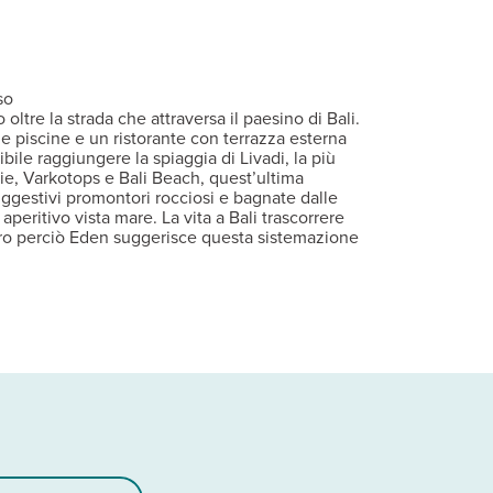
 94 da quello di Chania. Fermata bus a 800 m.
giochi per bambini. Parco acquatico incluso per i clienti Eden. A 
itare, connessione Wi-Fi, minifrigo e terrazza o balcone. A pagam
ar selezionati e secondo gli orari di apertura
so
 oltre la strada che attraversa il paesino di Bali.
 piscine e un ristorante con terrazza esterna
ile raggiungere la spiaggia di Livadi, la più
aie, Varkotops e Bali Beach, quest’ultima
suggestivi promontori rocciosi e bagnate dalle
aperitivo vista mare. La vita a Bali trascorrere
entro perciò Eden suggerisce questa sistemazione
incluso.