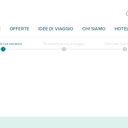
E
OFFERTE
IDEE DI VIAGGIO
CHI SIAMO
HOTE
a tua vacanza
Personalizza il tuo viaggio
Concludi la p