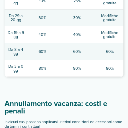
10%
25%
gg
gratuite
Da 29 a
Modifiche
30%
30%
20 gg
gratuite
Da 19 a 9
Modifiche
40%
40%
gg
gratuite
Da 8 a 4
60%
60%
60%
gg
Da 3 a 0
80%
80%
80%
gg
Annullamento vacanza: costi e
penali
In alcuni casi possono applicarsi ulteriori condizioni ed eccezioni come
da termini contrattuali