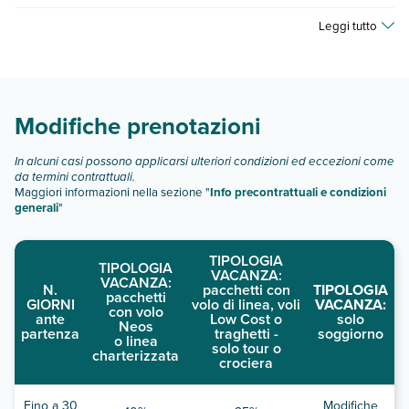
Hotel Theo dispone di diverse tipologie di camere:
Leggi tutto
bilocale vista mare
camera standard
studio standard
studio vista mare
Modifiche prenotazioni
camera doppia vista mare
Scopri tutti i dettagli nel paragrafo dedicato "
Info e
In alcuni casi possono applicarsi ulteriori condizioni ed eccezioni come
descrizione
".
da termini contrattuali.
Maggiori informazioni nella sezione "
Info precontrattuali e condizioni
generali
"
TIPOLOGIA
TIPOLOGIA
VACANZA:
VACANZA:
N.
pacchetti con
TIPOLOGIA
pacchetti
GIORNI
volo di linea, voli
VACANZA:
con volo
ante
Low Cost o
solo
Neos
partenza
traghetti -
soggiorno
o linea
solo tour o
charterizzata
crociera
Fino a 30
Modifiche