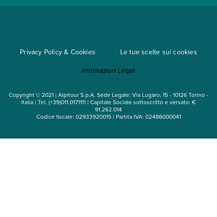
Metodi di pagamento
Regole per viaggiare
Cataloghi
Privacy Policy & Cookies
Le tue scelte sui cookies
Mappa del sito
Informazioni Legali
Noleggio auto
Copyright © 2021 | Alpitour S.p.A. Sede Legale: Via Lugaro, 15 - 10126 Torino -
Italia | Tel. (+39)011.0171111 | Capitale Sociale sottoscritto e versato: €
91.262.014
Codice fiscale: 02933920015 | Partita IVA: 02486000041