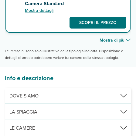
Camera Standard
Mostra dettagli
SCOPRI IL PREZZO
Mostra di più
Le immagini sono solo illustrative della tipologia indicata. Disposizione e
dettagli di arredo potrebbero variare tra camere della stessa tipologia.
Info e descrizione
DOVE SIAMO
Agia Marina, a 150 m dalla spiaggia e dall’area turistica, 9 km d
LA SPIAGGIA
di sabbia, attrezzata con lettini e ombrelloni a pagamento (teli ma
LE CAMERE