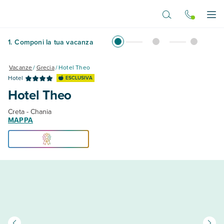
Vai al contenuto principale
Apr
1
.
Componi la tua vacanza
Vacanze
/
Grecia
/
Hotel Theo
Hotel
ESCLUSIVA
Hotel Theo
Creta - Chania
MAPPA