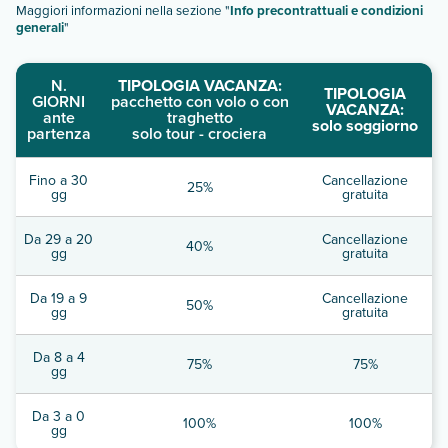
Maggiori informazioni nella sezione "
Info precontrattuali e condizioni
generali
"
N.
TIPOLOGIA VACANZA:
TIPOLOGIA
GIORNI
pacchetto con volo o con
VACANZA:
ante
traghetto
solo soggiorno
partenza
solo tour - crociera
Fino a 30
Cancellazione
25%
gg
gratuita
Da 29 a 20
Cancellazione
40%
gg
gratuita
Da 19 a 9
Cancellazione
50%
gg
gratuita
Da 8 a 4
75%
75%
gg
Da 3 a 0
100%
100%
gg